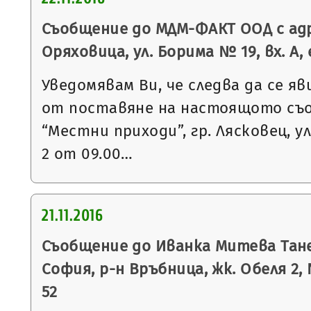
Съобщение до МДМ-ФАКТ ООД с адр
Оряховица, ул. Борима № 19, вх. А, е
Уведомявам Ви, че следва да се яв
от поставяне на настоящото съ
“Местни приходи”, гр. Лясковец, ул
2 от 09.00…
21.11.2016
Съобщение до Иванка Митева Танев
София, р-н Връбница, жк. Обеля 2, № 
52