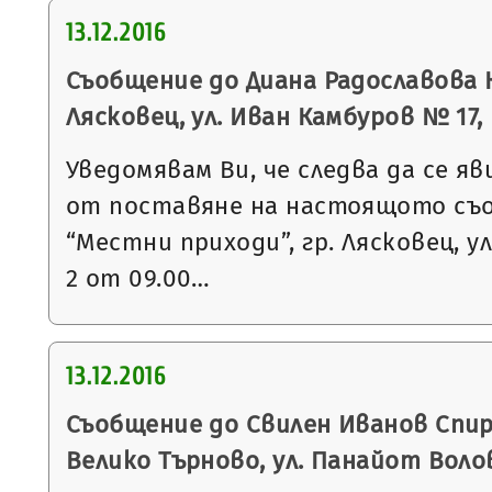
13.12.2016
Съобщение до Диана Радославова К
Лясковец, ул. Иван Камбуров № 17, вх
Уведомявам Ви, че следва да се яв
от поставяне на настоящото съ
“Местни приходи”, гр. Лясковец, ул
2 от 09.00…
13.12.2016
Съобщение до Свилен Иванов Спири
Велико Търново, ул. Панайот Воло