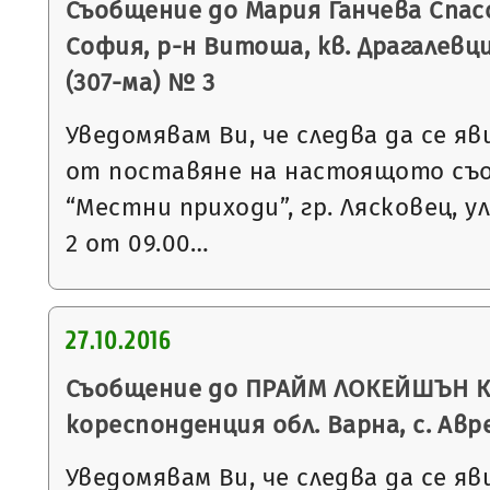
Съобщение до Мария Ганчева Спасо
София, р-н Витоша, кв. Драгалевци
(307-ма) № 3
Уведомявам Ви, че следва да се яв
от поставяне на настоящото съ
“Местни приходи”, гр. Лясковец, ул
2 от 09.00…
27.10.2016
Съобщение до ПРАЙМ ЛОКЕЙШЪН КО
кореспонденция обл. Варна, с. Авре
Уведомявам Ви, че следва да се яв