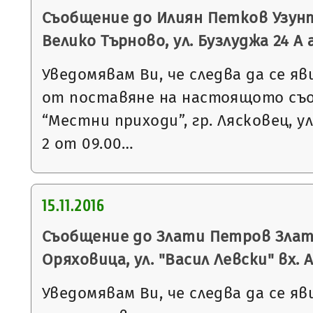
Съобщение до Илиян Петков Узунт
Велико Търново, ул. Бузлуджа 24 А а
Уведомявам Ви, че следва да се яв
от поставяне на настоящото съ
“Местни приходи”, гр. Лясковец, ул
2 от 09.00…
15.11.2016
Съобщение до Злати Петров Злате
Оряховица, ул. "Васил Левски" вх. А,
Уведомявам Ви, че следва да се яв