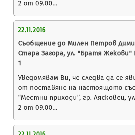
2 от 09.00…
22.11.2016
Съобщение до Милен Петров Димит
Стара Загора, ул. "Братя Жекови" № 
1
Уведомявам Ви, че следва да се яв
от поставяне на настоящото съ
“Местни приходи”, гр. Лясковец, ул
2 от 09.00…
22.11.2016