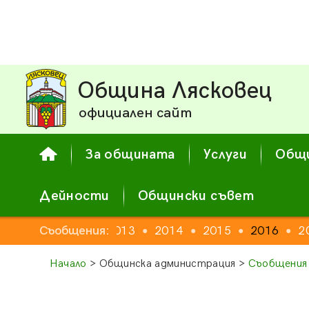
Община Лясковец
официален сайт
За общината
Услуги
Общи
Дейности
Общински съвет
Съобщения:
2012
2013
2014
2015
2016
2
●
●
●
●
●
Начало
> Общинска администрация >
Съобщения 