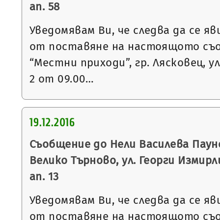
ап. 58
Уведомявам Ви, че следва да се яв
от поставяне на настоящото съ
“Местни приходи”, гр. Лясковец, ул
2 от 09.00…
19.12.2016
Съобщение до Нели Василева Пауно
Велико Търново, ул. Георги Измирлие
ап. 13
Уведомявам Ви, че следва да се яв
от поставяне на настоящото съ