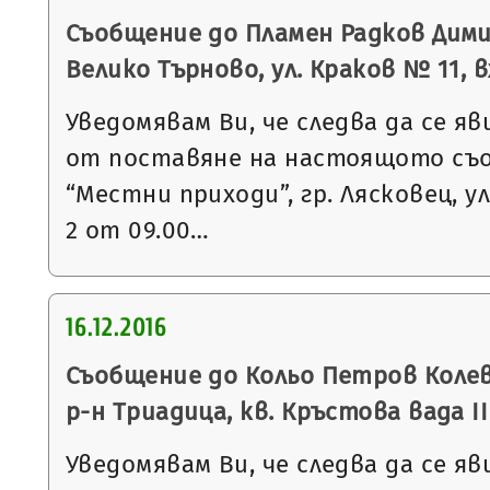
Съобщение до Пламен Радков Дими
Велико Търново, ул. Краков № 11, вх.
Уведомявам Ви, че следва да се яв
от поставяне на настоящото съ
“Местни приходи”, гр. Лясковец, ул
2 от 09.00…
16.12.2016
Съобщение до Кольо Петров Колев 
р-н Триадица, кв. Кръстова вада I
Уведомявам Ви, че следва да се яв