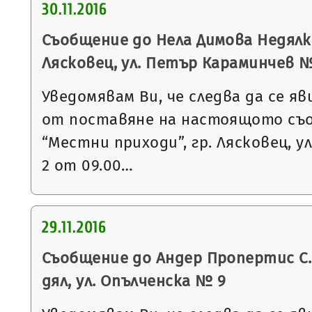
30.11.2016
Съобщение до Нела Димова Недялко
Лясковец, ул. Петър Караминчев № 
Уведомявам Ви, че следва да се яв
от поставяне на настоящото съ
“Местни приходи”, гр. Лясковец, ул
2 от 09.00…
29.11.2016
Съобщение до Андер Пропертис С.Р.
дял, ул. Опълченска № 9