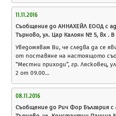
11.11.2016
Съобщение до АННАХЕЙЛ ЕООД с ад
Търново, ул. Цар Калоян № 5, вх . В
Уведомявам Ви, че следва да се яв
от поставяне на настоящото съ
“Местни приходи”, гр. Лясковец, ул
2 от 09.00…
08.11.2016
Съобщение до Рич Фор България с 
Търново, ул. Константин Паница №