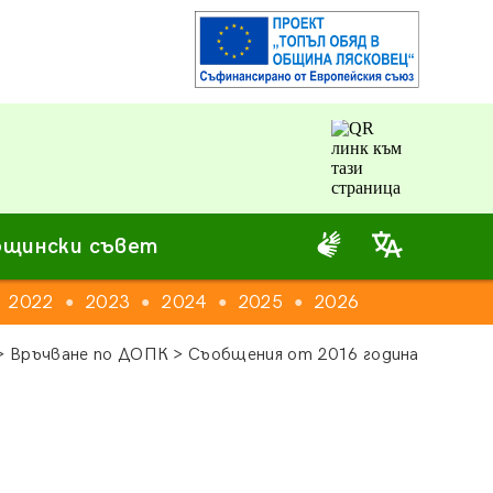
щински съвет
2022
2023
2024
2025
2026
●
●
●
●
 Връчване по ДОПК > Съобщения от 2016 година