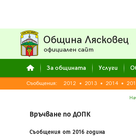
Община Лясковец
официален сайт
За общината
Услуги
О
Съобщения:
2012
2013
2014
20
●
●
●
На
Връчване по ДОПК
Съобщения от 2016 година