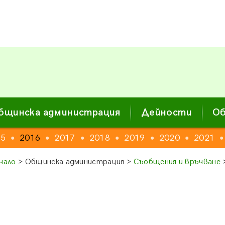
бщинска администрация
Дейности
Об
15
2016
2017
2018
2019
2020
2021
●
●
●
●
●
●
●
чало
> Общинска администрация >
Съобщения и връчване
>