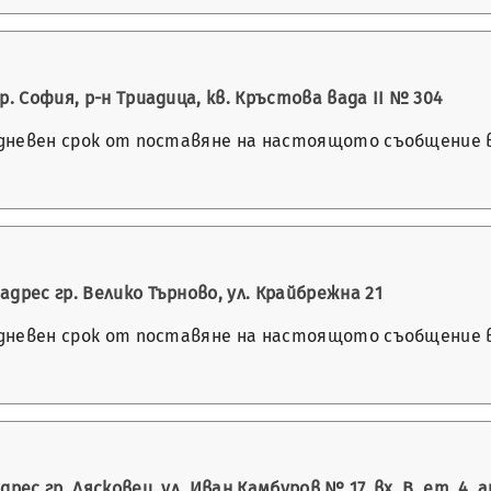
. София, р-н Триадица, кв. Кръстова вада II № 304
-дневен срок от поставяне на настоящото съобщение в 
дрес гр. Велико Търново, ул. Крайбрежна 21
-дневен срок от поставяне на настоящото съобщение в 
с гр. Лясковец, ул. Иван Камбуров № 17, вх. В, ет. 4, ап