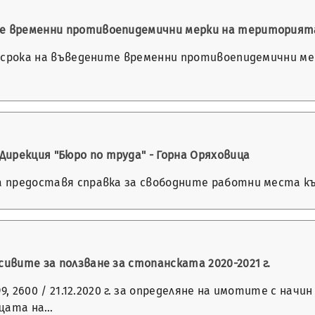
те временни противоепидемични мерки на територият
ане срока на въведените временни противоепидемични 
ирекция "Бюро по труда" - Горна Оряховица
а предоставя справка за свободните работни места към 
сивите за ползване за стопанската 2020-2021 г.
99, 2600 / 21.12.2020 г. за определяне на имотите с нач
ищата на…