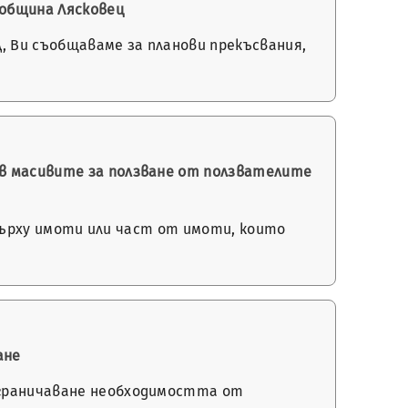
 община Лясковец
, Ви съобщаваме за планови прекъсвания,
 в масивите за ползване от ползвателите
е върху имоти или част от имоти, които
ане
ограничаване необходимостта от