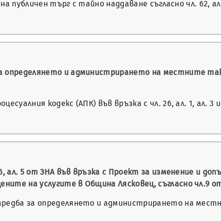
е на публичен търг с тайно наддаване съгласно чл. 62, а
а определянето и администрирането на местните так
есуалния кодекс (АПК) във връзка с чл. 26, ал. 1, ал. 
6, ал. 5 от ЗНА във връзка с Проект за изменение и до
ните на услугите в Община Лясковец, съгласно чл.9 о
аредба за определянето и администрирането на местн