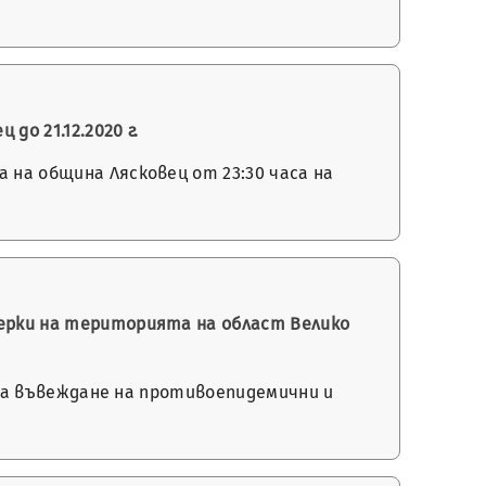
о 21.12.2020 г.
 на община Лясковец от 23:30 часа на
мерки на територията на област Велико
о за въвеждане на противоепидемични и