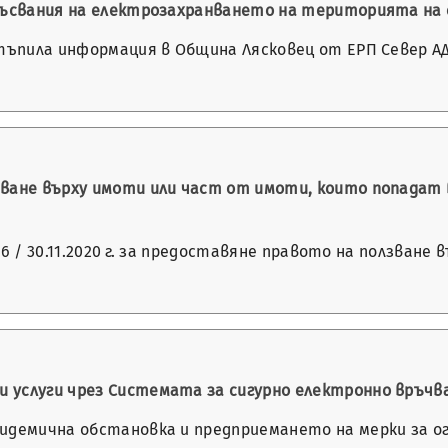
екъсвания на електрозахранването на територията на
стъпила информация в Община Лясковец от ЕРП Север АД
зване върху имоти или част от имоти, които попадат
2296 / 30.11.2020 г. за предоставяне правото на ползван
 услуги чрез Системата за сигурно електронно връчв
пидемична обстановка и предприемането на мерки за 