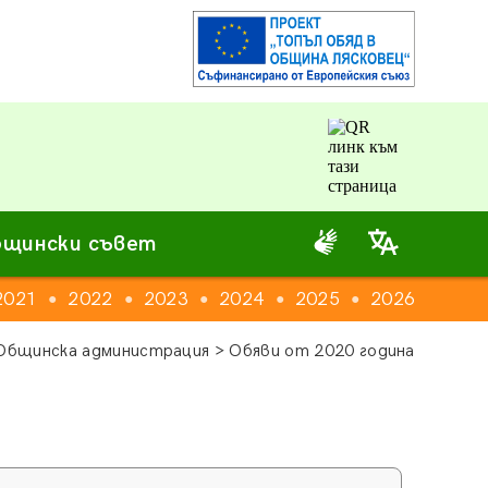
щински съвет
2021
2022
2023
2024
2025
2026
●
●
●
●
●
Общинска администрация > Обяви от 2020 година