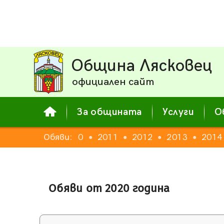
Община Лясковец
официален сайт
За общината
Услуги
О
Обяви:
2010
2011
2012
2013
2014
●
●
●
●
Обяви от 2020 година