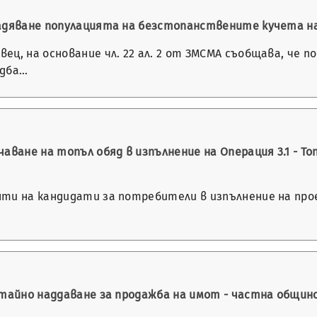
ладяване популацията на безстопанствените кучета 
ц, на основание чл. 22 ал. 2 от ЗМСМА съобщава, че п
едба…
аване на топъл обяд в изпълнение на Операция 3.1 - Т
ти на кандидати за потребители в изпълнение на прое
с тайно наддаване за продажба на имот - частна общи