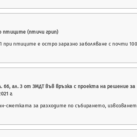
о птиците (птичи грип)
 при птиците е остро заразно заболяване с почти 10
 66, ал. 3 от ЗМДТ във връзка с проекта на решение з
21 г.
ан-сметката за разходите по събирането, извозването