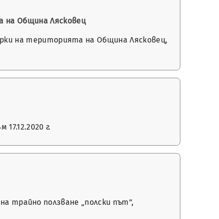
а на Община Лясковец
мерки на територията на Община Лясковец,
17.12.2020 г.
ин на трайно ползване „полски път”,