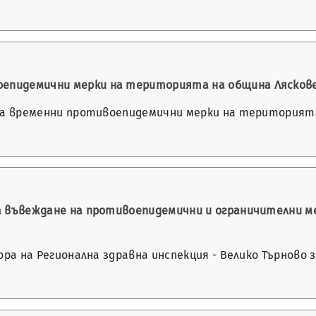
епидемични мерки на територията на община Лясковец д
е на временни противоепидемични мерки на територията
 за въвеждане на противоепидемични и ограничителни 
ктора на Регионална здравна инспекция - Велико Търнов