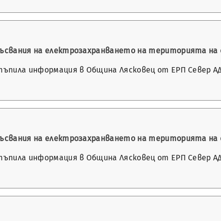
екъсвания на електрозахранването на територията на
стъпила информация в Община Лясковец от ЕРП Север АД
екъсвания на електрозахранването на територията на
стъпила информация в Община Лясковец от ЕРП Север АД