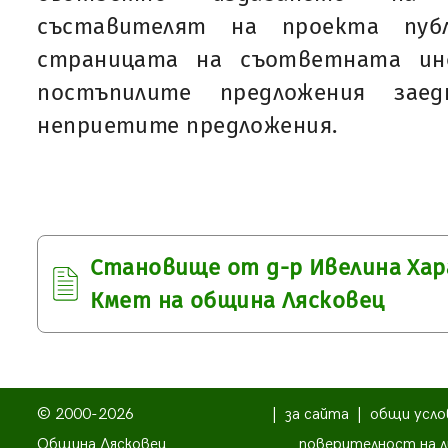
съставителят на проекта пуб
страницата на съответната ин
постъпилите предложения зае
неприетите предложения.
Становище от д-р Ивелина Хар
Кмет на община Лясковец
© 2000-2026
|
за сайта
|
общи усло
Община Лясковец
поверителност на л