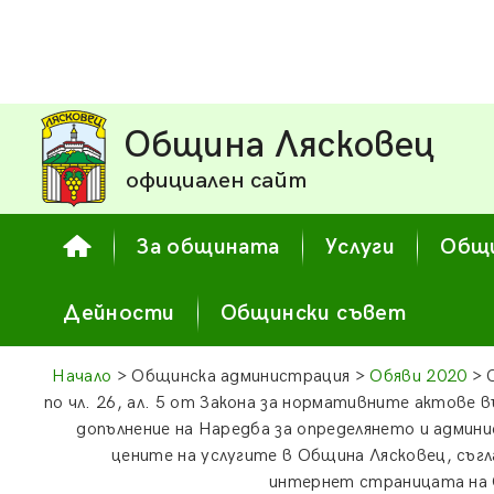
Община Лясковец
официален сайт
За общината
Услуги
Общи
Дейности
Общински съвет
Начало
> Общинска администрация >
Обяви 2020
> 
по чл. 26, ал. 5 от Закона за нормативните актове в
допълнение на Наредба за определянето и админ
цените на услугите в Община Лясковец, съгл
интернет страницата на О