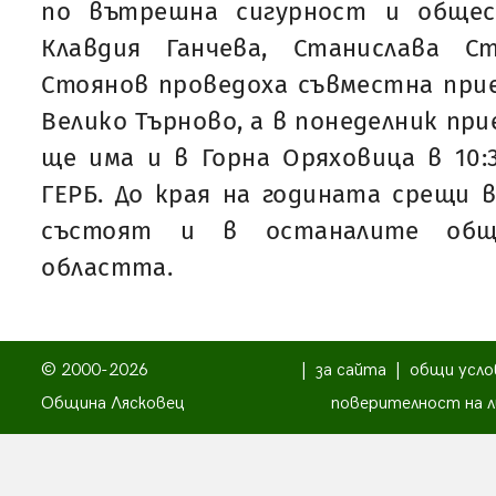
по вътрешна сигурност и общес
Клавдия Ганчева, Станислава С
Стоянов проведоха съвместна при
Велико Търново, а в понеделник при
ще има и в Горна Оряховица в 10:
ГЕРБ. До края на годината срещи
състоят и в останалите общ
областта.
© 2000-2026
|
за сайта
|
общи усло
Община Лясковец
поверителност на л