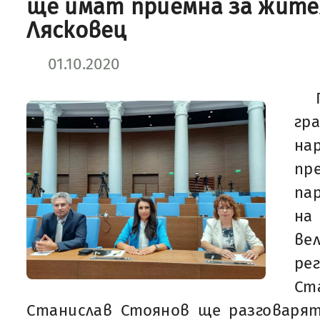
ще имат приемна за жите
Лясковец
01.10.2020
гр
на
п
па
на
ве
ре
Ст
Станислав Стоянов ще разговаря