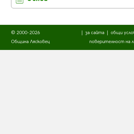
© 2000-2026
|
за сайта
|
общи усло
Община Лясковец
поверителност на л