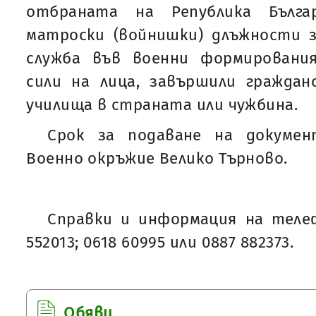
отбраната на Република Бълга
матроски (войнишки) длъжности з
служба във военни формировани
сили на лица, завършили граждан
училища в страната или чужбина.
Срок за подаване на докумен
Военно окръжие Велико Търново.
Справки и информация на телеф
552013; 0618 60995 или 0887 882373.
Обяви