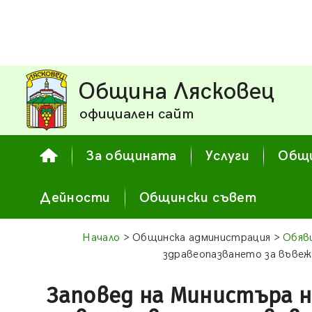
Община Лясковец
официален сайт
За общината
Услуги
Общи
Дейности
Общински съвет
Начало
> Общинска администрация >
Обяв
здравеопазването за въвеж
Заповед на Министъра н