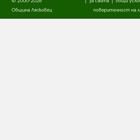
© 2000-2026
|
за сайта
|
общи усло
Община Лясковец
поверителност на л