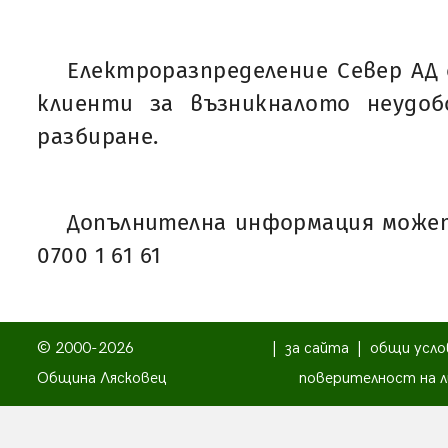
Електроразпределение Север АД 
клиенти за възникналото неудо
разбиране.
Допълнителна информация может
0700 1 61 61
© 2000-2026
|
за сайта
|
общи усло
Община Лясковец
поверителност на л