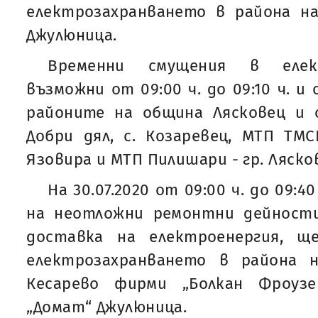
електрозахранването в района на
Джулюница.
Временни смущения в елек
възможни от 09:00 ч. до 09:10 ч. и о
районите на община Лясковец и 
Добри дял, с. Козаревец, МТП ТМС
Язовира и МТП Пилишари - гр. Лясков
На 30.07.2020 от 09:00 ч. до 09:4
на неотложни ремонтни дейност
доставка на електроенергия, щ
електрозахранването в района н
Кесарево фирми „Болкан Фроузен
„Домат“ Джулюница.