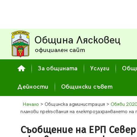
Община Лясковец
официален сайт
За общината
Услуги
Общи
Дейности
Общински съвет
Начало
> Общинска администрация >
Обяви 202
планови прекъсвания на електрозахранването на
Съобщение на ЕРП Север 