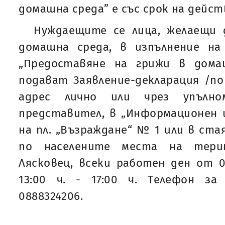
домашна среда” е със срок на действи
Нуждаещите се лица, желаещи 
домашна среда, в изпълнение на
„Предоставяне на грижи в дома
подават Заявление-декларация /по
адрес лично или чрез упълном
представител, в „Информационен ц
на пл. „Възраждане“ № 1 или в ст
по населените места на тер
Лясковец, всеки работен ден от 08
13:00 ч. - 17:00 ч. Телефон за 
0888324206.