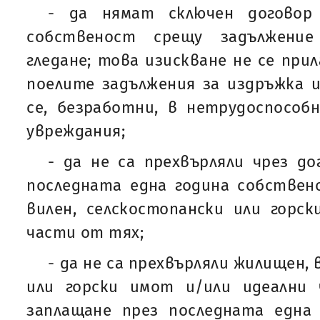
- да нямат сключен договор
собственост срещу задължение
гледане; това изискване не се прил
поелите задължения за издръжка и
се, безработни, в нетрудоспособ
увреждания;
- да не са прехвърляли чрез до
последната една година собствен
вилен, селскостопански или горс
части от тях;
- да не са прехвърляли жилищен, 
или горски имот и/или идеални
заплащане през последната една