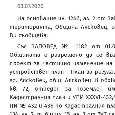
03.07.2020
На основание чл. 124б, ал. 2 от 
територията, Община Лясковец, о
Ви съобщава:
Със ЗАПОВЕД № 1182 от 01.07
Общината е разрешено да се въ
проект за частично изменение на
устройствен план - План за регулац
гр. Лясковец, общ. Лясковец, в обх
кв. 72, отреден за поземлен 
Кадастралния план и УПИ XXXVI-432,4
ПИ № 432 и 436 по Кадастралния пла
134, ал. 2, т. 6 и чл. 15, ал. 3 от З