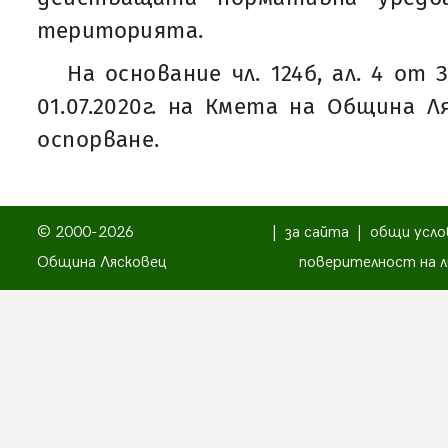
територията.
На основание чл. 124б, ал. 4 от
01.07.2020г. на Кмета на Община Л
оспорване.
© 2000-2026
|
за сайта
|
общи усло
Община Лясковец
поверителност на л