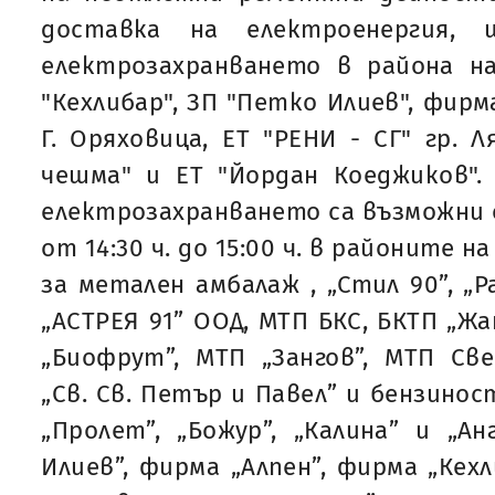
доставка на електроенергия, 
електрозахранването в района на
"Кехлибар", ЗП "Петко Илиев", фирма
Г. Оряховица, ЕТ "РЕНИ - СГ" гр. 
чешма" и ЕТ "Йордан Коеджиков".
електрозахранването са възможни от
от 14:30 ч. до 15:00 ч. в районите н
за метален амбалаж , „Стил 90”, „Р
„АСТРЕЯ 91” ООД, МТП БКС, БКТП „Жа
„Биофрут”, МТП „Зангов”, МТП Св
„Св. Св. Петър и Павел” и бензинос
„Пролет”, „Божур”, „Калина” и „Ан
Илиев”, фирма „Алпен”, фирма „Кехли