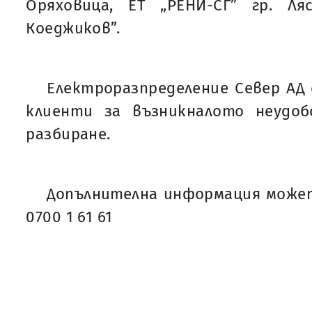
Оряховица, ЕТ „РЕНИ-СГ” гр. Л
Коеджиков”.
Електроразпределение Север АД 
клиенти за възникналото неудо
разбиране.
Допълнителна информация может
0700 1 61 61