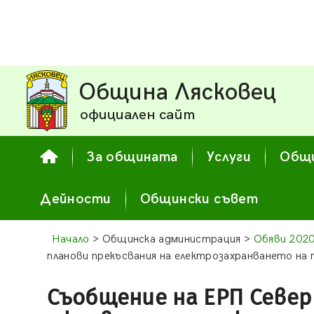
Община Лясковец
официален сайт
За общината
Услуги
Общи
Дейности
Общински съвет
Начало
> Общинска администрация >
Обяви 202
планови прекъсвания на електрозахранването на
Съобщение на ЕРП Север 