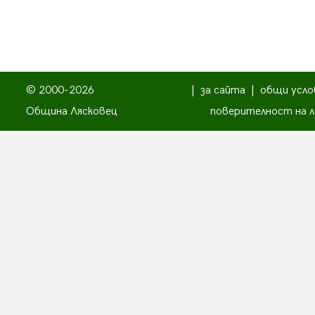
© 2000-2026
|
за сайта
|
общи усло
Община Лясковец
поверителност на л