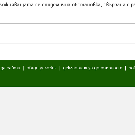
 усложняващата се епидемична обстановка, свързана с 
|
за сайта
|
общи условия
|
декларация за достъпност
|
по