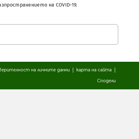
разпространението на COVID-19.
верителност на личните данни
|
карта на сайта
|
Сподели