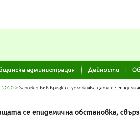
бщинска администрация
Дейности
Об
 2020
> Заповед във връзка с усложняващата се епидемич
ващата се епидемична обстановка, свър