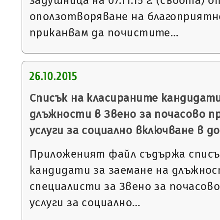
задушница на 07.11.15 г. (събота) от
оползотворяване на благоприятн
приканвам да почистите…
26.10.2015
Списък на класираните кандидати
длъжности в Звено за почасово п
услуги за социално включване в д
Приложеният файл съдържа списъ
кандидати за заемане на длъжнос
специалисти за Звено за почасов
услуги за социално…