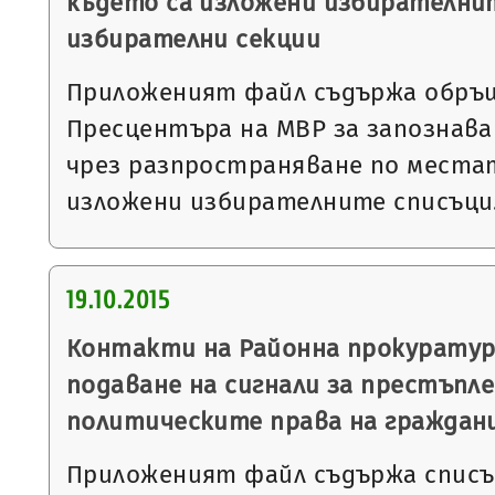
където са изложени избирателнит
избирателни секции
Приложеният файл съдържа обръ
Пресцентъра на МВР за запознава
чрез разпространяване по местат
изложени избирателните списъц
19.10.2015
Контакти на Районна прокуратура
подаване на сигнали за престъпл
политическите права на граждан
Приложеният файл съдържа списък