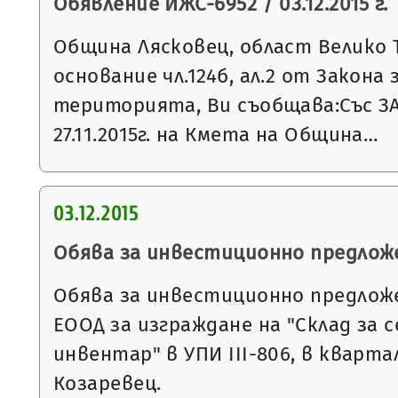
Обявление ИЖС-6952 / 03.12.2015 г.
Община Лясковец, област Велико 
основание чл.124б, ал.2 от Закона
територията, Ви съобщава:Със З
27.11.2015г. на Кмета на Община…
03.12.2015
Обява за инвестиционно предлож
Обява за инвестиционно предложе
ЕООД за изграждане на "Склад за 
инвентар" в УПИ III-806, в квартал
Козаревец.