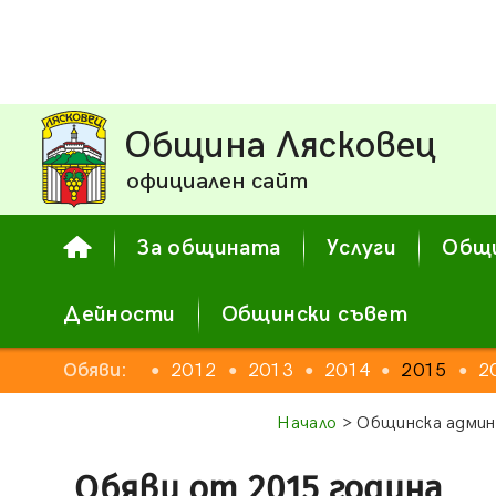
Община Лясковец
официален сайт
За общината
Услуги
Общи
Дейности
Общински съвет
2010
Обяви:
2011
2012
2013
2014
2015
2
●
●
●
●
●
●
Начало
> Общинска админ
Обяви от 2015 година