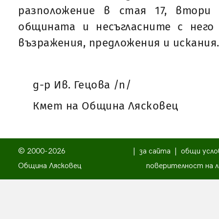
разположение в стая 17, втори
общината и несъгласните с него
възражения, предложения и искания
д-р Ив. Гецова /п/
Кмет на Община Лясковец
© 2000-2026
|
за сайта
|
общи усло
Община Лясковец
поверителност на л