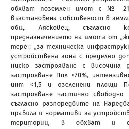
обхват поземлен имот с № 21
възстановена собственост в земли
общ. Лясковец, съгласно 
предназначението на имота от „ж
терен „за техническа инфраструкт
устройствена зона с пределно до
ниско застрояване с височина 
застрояване Ппл <70%, интензивн
инт <1,5 и озеленени площи П
застрояване частично свободно 
съгласно разпоредбите на Наредб
правила и нормативи за устройст
територии, в обхват и съд