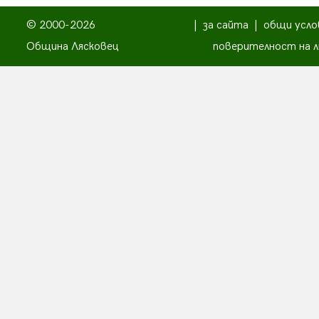
© 2000-2026
|
за сайта
|
общи усло
Община Лясковец
поверителност на л