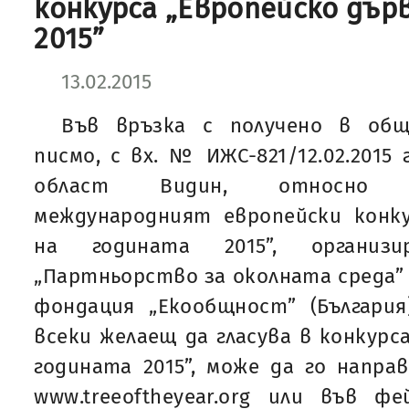
конкурса „Европейско дър
2015”
13.02.2015
Във връзка с получено в общ
писмо, с вх. № ИЖС-821/12.02.2015
област Видин, относно 
международният европейски конку
на годината 2015”, организ
„Партньорство за околната среда” (
фондация „Екообщност” (България
всеки желаещ да гласува в конкурс
годината 2015”, може да го напр
www.treeoftheyear.org или във ф