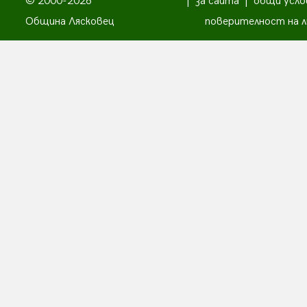
© 2000-2026
|
за сайта
|
общи усло
Община Лясковец
поверителност на л