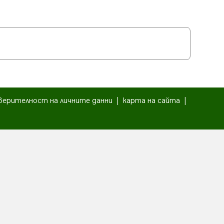
верителност на личните данни
|
карта на сайта
|