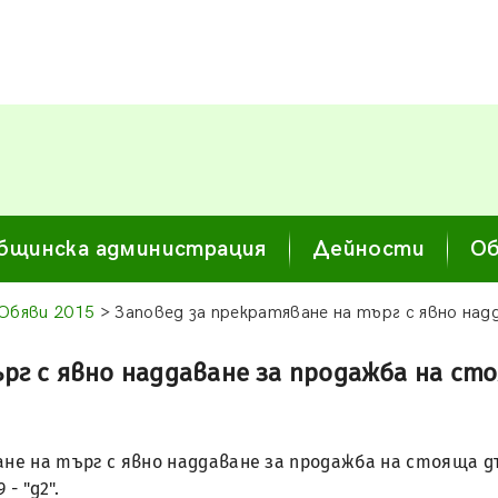
бщинска администрация
Дейности
Об
Обяви 2015
> Заповед за прекратяване на търг с явно над
рг с явно наддаване за продажба на ст
яване на търг с явно наддаване за продажба на стояща
- "д2".