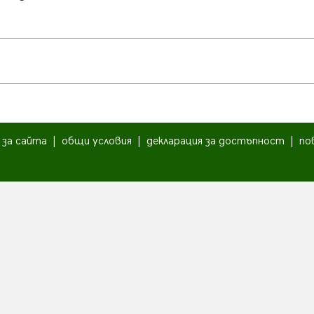
|
за сайта
|
общи условия
|
декларация за достъпност
|
по