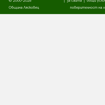
© 2000-2026
|
за сайта
|
общи усло
Община Лясковец
поверителност на л