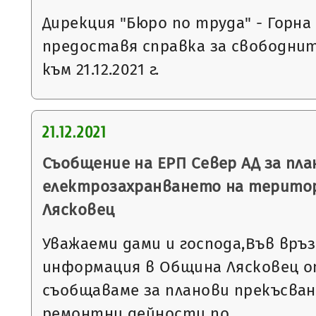
Дирекция "Бюро по труда" - Горна
предоставя справка за свободни
към 21.12.2021 г.
21.12.2021
Съобщение на ЕРП Север АД за пла
електрозахранването на терито
Лясковец
Уважаеми дами и господа,Във връ
информация в Община Лясковец от
съобщаваме за планови прекъсван
ремонтни дейности по…