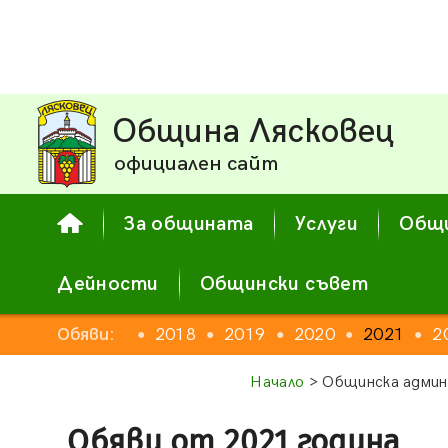
Община Лясковец
официален сайт
За общината
Услуги
Общи
Дейности
Общински съвет
2016
Обяви:
2017
2018
2019
2020
2021
2
●
●
●
●
●
●
●
Начало
> Общинска админ
Обяви от 2021 година