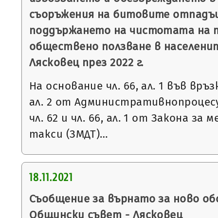
съоръжения на битовите отпадъц
поддържането на чистотата на 
обществено ползване в населени
Лясковец през 2022 г.
На основание чл. 66, ал. 1 във връзка 
ал. 2 от Административнопроцесу
чл. 62 и чл. 66, ал. 1 от Закона за
такси (ЗМДТ)…
18.11.2021
Съобщение за върнато за ново об
Общински съвет - Лясковец