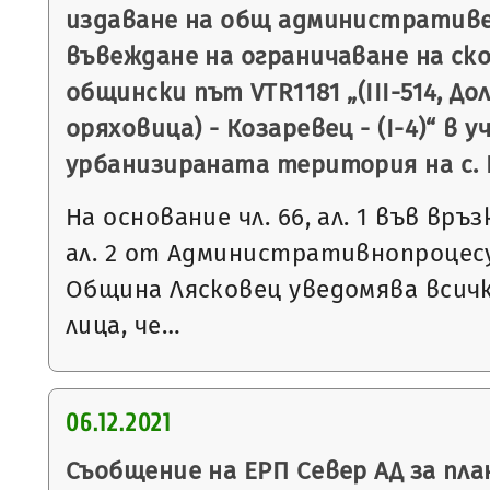
издаване на общ административен
въвеждане на ограничаване на ск
общински път VTR1181 „(ІІІ-514, Дол
оряховица) - Козаревец - (І-4)“ в 
урбанизираната територия на с. 
На основание чл. 66, ал. 1 във връзка 
ал. 2 от Административнопроцесу
Община Лясковец уведомява всич
лица, че…
06.12.2021
Съобщение на ЕРП Север АД за пла