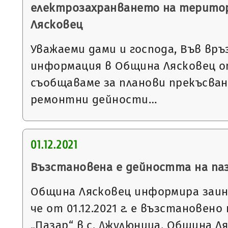
електрозахранването на терито
Лясковец
Уважаеми дами и господа, Във връ
информация в Община Лясковец от
съобщаваме за планови прекъсван
ремонтни дейности…
01.12.2021
Възстановена е дейността на паз
Община Лясковец информира заин
че от 01.12.2021 г. е възстановен
„Пазар“ в с. Джулюница, Община 