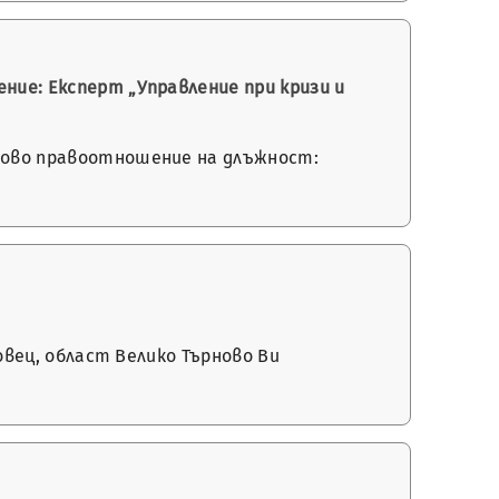
ние: Експерт „Управление при кризи и
удово правоотношение на длъжност:
ковец, област Велико Търново Ви