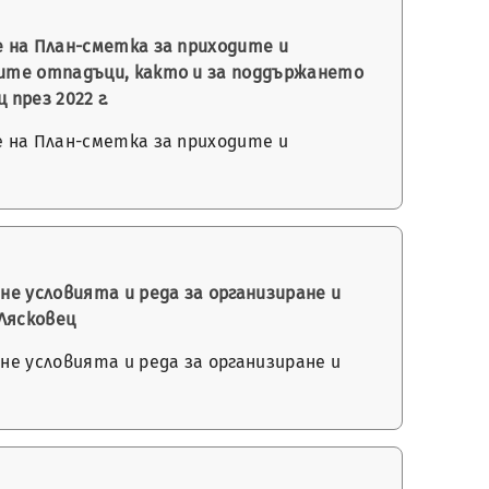
е на План-сметка за приходите и
вите отпадъци, както и за поддържането
през 2022 г.
е на План-сметка за приходите и
е условията и реда за организиране и
 Лясковец
е условията и реда за организиране и