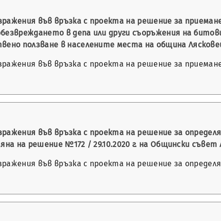
ражения във връзка с проекта на решение за приеман
обезвреждането в депа или други съоръжения на бито
но ползване в населените места на община Лясковец 
ражения във връзка с проекта на решение за приеман
ражения във връзка с проекта на решение за определян
яна на решение №172 / 29.10.2020 г. на Общински съвет
ражения във връзка с проекта на решение за определян