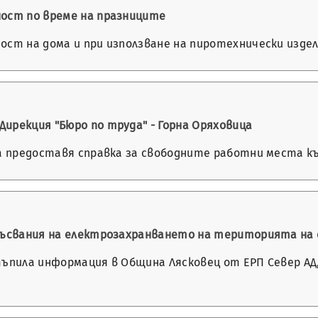
ност по време на празниците
ост на дома и при използване на пиротехнически издел
ирекция "Бюро по труда" - Горна Оряховица
а предоставя справка за свободните работни места към 
екъсвания на електрозахранването на територията на
тъпила информация в Община Лясковец от ЕРП Север АД