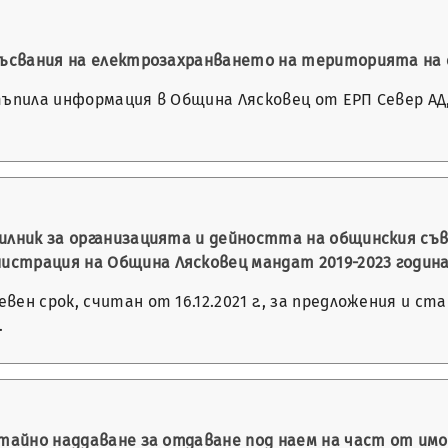
екъсвания на електрозахранването на територията на
тъпила информация в Община Лясковец от ЕРП Север АД
илник за организацията и дейността на общинския съв
страция на Община Лясковец мандат 2019-2023 годин
ен срок, считан от 16.12.2021 г., за предложения и с
…
с тайно наддаване за отдаване под наем на част от и