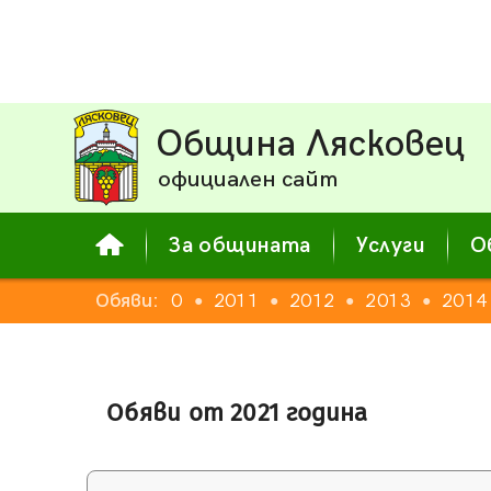
Община Лясковец
официален сайт
За общината
Услуги
О
Обяви:
2010
2011
2012
2013
2014
●
●
●
●
Обяви от 2021 година