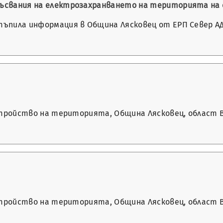
екъсвания на електрозахранването на територията на
стъпила информация в Община Лясковец от ЕРП Север АД
а устройство на територията, Община Лясковец, област
а устройство на територията, Община Лясковец, област