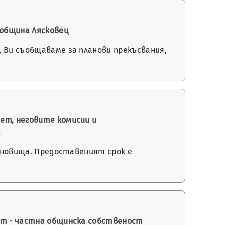
 община Лясковец
, Ви съобщаваме за планови прекъсвания,
ет, неговите комисии и
а
тановища. Предоставеният срок е
мот - частна общинска собственост