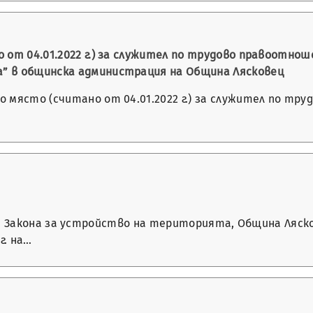
 от 04.01.2022 г.) за служител по трудово правоотноше
” в общинска администрация на Община Лясковец
 място (считано от 04.01.2022 г.) за служител по тр
. 7 от Закона за устройство на територията, Община Ляс
г. на…