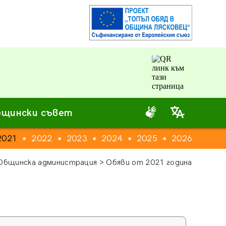
щински съвет
2021
2022
2023
2024
2025
2026
●
●
●
●
●
Общинска администрация > Обяви от 2021 година