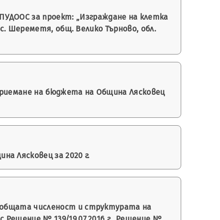
ПУДООС за проект: „Изграждане на клетка
. Шереметя, общ. Велико Търново, обл.
 приемане на бюджета на Община Лясковец
а Лясковец за 2020 г.
на общата численост и структурата на
ешение № 139/19.07.2016 г., Решение №