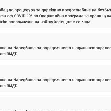
вец по процедура за директно предоставяне на безвъ
мията от COVID-19” по Оперативна програма за храни и/
йско подпомагане на най-нуждаещите се лица.
ение на Наредбата за определянето и администриране
 от ЗМДТ.
ение на Наредбата за определянето и администриране
 от ЗМДТ.