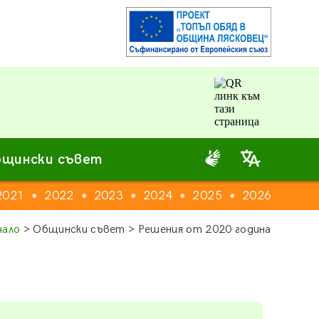
щински съвет
2021
2022
2023
2024
2025
2026
●
●
●
●
●
чало
> Общински съвет > Решения от 2020 година