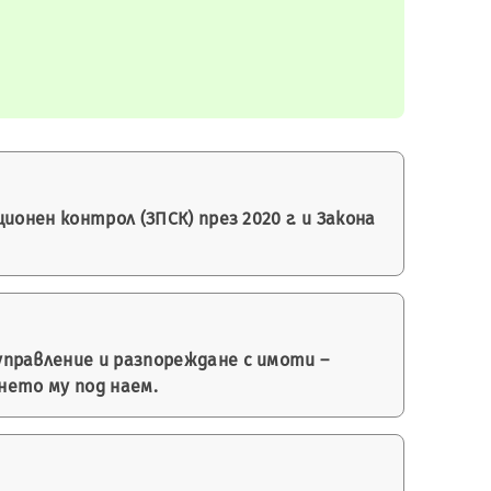
онен контрол (ЗПСК) през 2020 г. и Закона
правление и разпореждане с имоти –
нето му под наем.