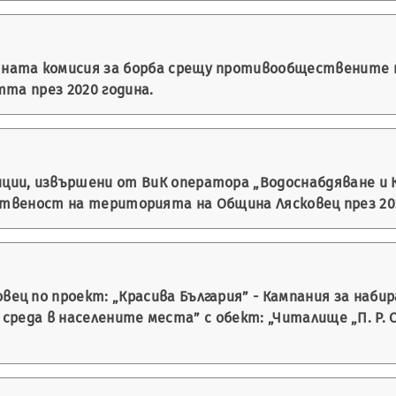
ната комисия за борба срещу противообществените 
та през 2020 година.
ии, извършени от ВиК оператора „Водоснабдяване и Ка
ственост на територията на Община Лясковец през 202
ц по проект: „Красива България” - Кампания за набира
еда в населените места” с обект: „Читалище „П. Р. Сла