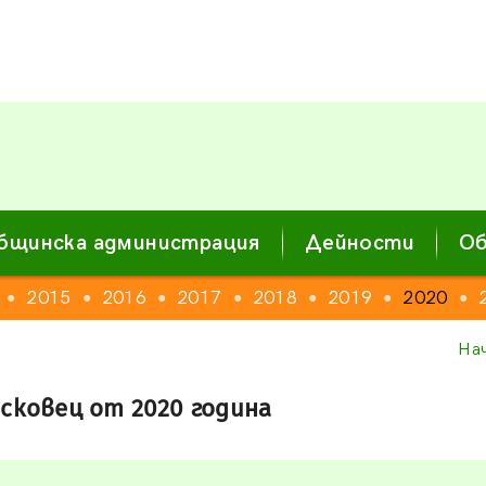
бщинска администрация
Дейности
Об
2015
2016
2017
2018
2019
2020
●
●
●
●
●
●
●
На
сковец от 2020 година