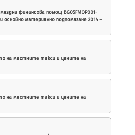
змездна финансова помощ BG05FMOP001-
или основно материално подпомагане 2014 –
то на местните такси и цените на
то на местните такси и цените на