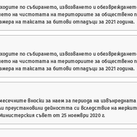
зходите по събирането, извозването и обезвреждането
нето на чистотата на териториите за обществено п
азмера на таксата за битови отпадъци за 2021 година.
зходите по събирането, извозването и обезвреждането
нето на чистотата на териториите за обществено п
азмера на таксата за битови отпадъци за 2021 година.
месечните вноски за наем за периода на извънреднат
или преустановили дейността си вследствие на меркит
Министерския съвет от 25 ноември 2020 г.