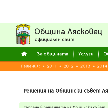
Община Лясковец
официален сайт
За общината
Услуги
О
008
2009
Решения:
2010
2011
2012
2013
2014
●
●
●
●
●
●
Решения на Общински съвет Ля
Търсене в решенията на Общински съвет: