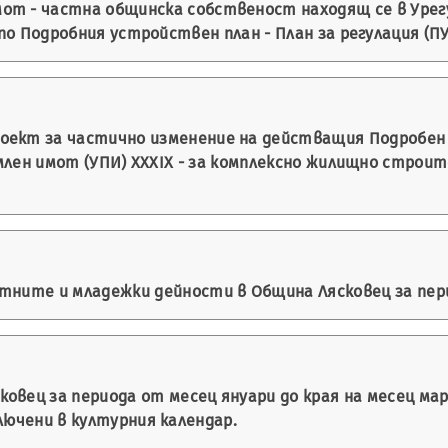
т - частна общинска собственост находящ се в Урегул
по Подробния устройствен план - План за регулация (ПУП
оект за частично изменение на действащия Подробен у
емлен имот (УПИ) XXXІX - за комплексно жилищно строит
ните и младежки дейности в Община Лясковец за периода 
овец за периода от месец януари до края на месец мар
лючени в културния календар.