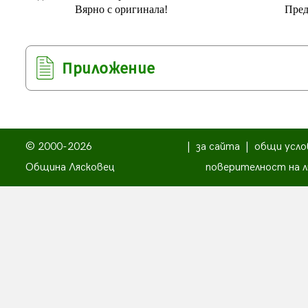
Вярно с оригинала!
Пред
Приложение
© 2000-2026
|
за сайта
|
общи усло
Община Лясковец
поверителност на л