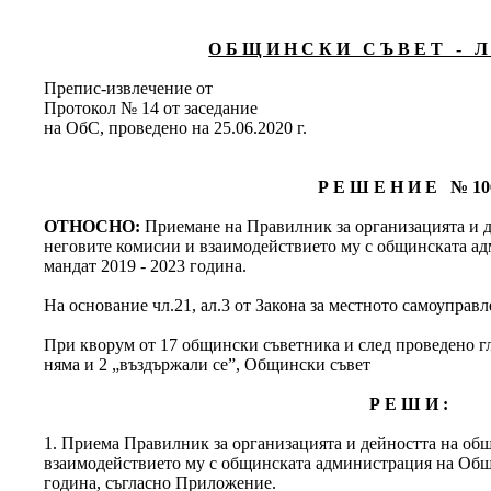
О Б Щ И Н С К И С Ъ В Е Т - Л 
Препис-извлечение от
Протокол № 14 от заседание
на ОбС, проведено на 25.06.2020 г.
Р Е Ш Е Н И Е № 10
ОТНОСНО:
Приемане на Правилник за организацията и д
неговите комисии и взаимодействието му с общинската а
мандат 2019 - 2023 година.
На основание чл.21, ал.3 от Закона за местното самоуправ
При кворум от 17 общински съветника и след проведено гла
няма и 2 „въздържали се”, Общински съвет
Р Е Ш И :
1. Приема Правилник за организацията и дейността на об
взаимодействието му с общинската администрация на Общи
година, съгласно Приложение.