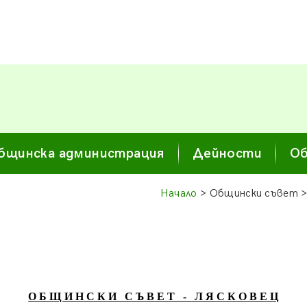
бщинска администрация
Дейности
Об
Начало
> Общински съвет 
О Б Щ И Н С К И С Ъ В Е Т - Л Я С К О В Е Ц