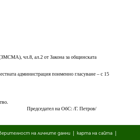
я (ЗМСМА), чл.8, ал.2 от Закона за общинската
местната администрация поименно гласуване – с 15
тво.
Председател на ОбС: /Г. Петров/
верителност на личните данни
|
карта на сайта
|