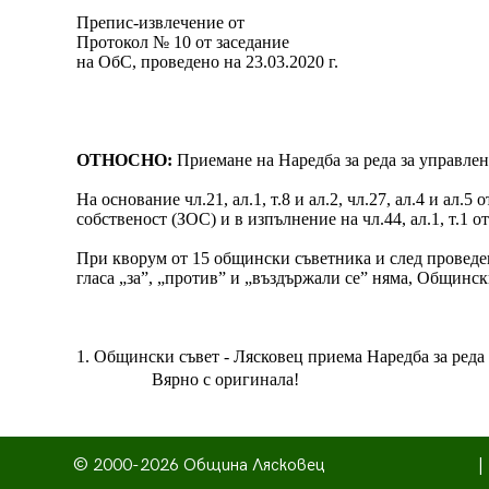
Препис-извлечение от
Протокол № 10 от заседание
на ОбС, проведено на 23.03.2020 г.
ОТНОСНО:
Приемане на Наредба за реда за управле
На основание чл.21, ал.1, т.8 и ал.2, чл.27, ал.4 и а
собственост (ЗОС) и в изпълнение на чл.44, ал.1, т.1
При кворум от 15 общински съветника и след проведен
гласа „за”, „против” и „въздържали се” няма, Общинск
1. Общински съвет - Лясковец приема Наредба за ред
Вярно с оригинала!
© 2000-2026 Община Лясковец