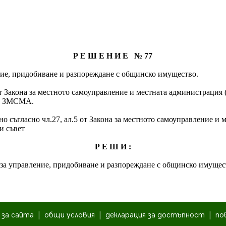
Р Е Ш Е Н И Е № 77
ние, придобиване и разпореждане с общинско имущество.
л.5 от Закона за местното самоуправление и местната администраци
 от ЗМСМА.
о съгласно чл.27, ал.5 от Закона за местното самоуправление и 
и съвет
Р Е Ш И :
а за управление, придобиване и разпореждане с общинско имущес
|
за сайта
|
общи условия
|
декларация за достъпност
|
по