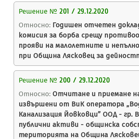
Решение №
201 / 29.12.2020
Относно:
Годишен отчетен докла
комисия за борба срещу против
прояви на малолетните и непълн
при Община Лясковец за дейностт
Решение №
200 / 29.12.2020
Относно:
Отчитане и приемане н
извършени от ВиК оператора „Во
Канализация Йовковци” ООД - гр. 
публични активи - общинска соб
територията на Община Лясковец 