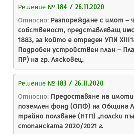
Решение №
184 / 26.11.2020
Относно:
Разпореждане с имот – 
собственост, представляващ им
1883, за който е отреден УПИ XIII18
Подробен устройствен план – План
ПР) на гр. Лясковец.
Решение №
183 / 26.11.2020
Относно:
Предоставяне на имоти
поземлен фонд (ОПФ) на Община Ля
трайно ползване (НТП) „полски пъ
стопанската 2020/2021 г.