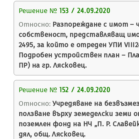
Решение №
153 / 24.09.2020
Относно:
Разпореждане с имот – 
собственост, представляващ им
2495, за който е отреден УПИ VIII24
Подробен устройствен план – План
ПР) на гр. Лясковец.
Решение №
152 / 24.09.2020
Относно:
Учредяване на безвъзмез
ползване върху земеделски земи 
поземлен фонд на НЧ „П. Р. Славейк
дял, общ. Лясковец.