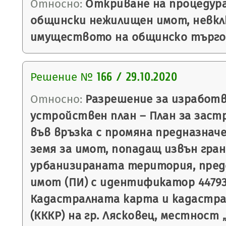
Относно:
Откриване на процедура
общински нежилищен имот, невкл
имуществото на общинско търго
Решение №
166 / 29.10.2020
Относно:
Разрешение за изработв
устройствен план – План за застр
във връзка с промяна предназнач
земя за имот, попадащ извън гра
урбанизираната територия, пре
имот (ПИ) с идентификатор 44793.
Кадастралната карта и кадастр
(КККР) на гр. Лясковец, местност 