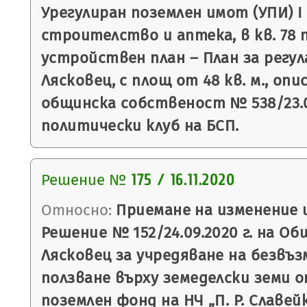
Урегулиран поземлен имот (УПИ) I
строителство и аптека, в кв. 78 
устройствен план – План за регула
Лясковец, с площ от 48 кв. м., оп
общинска собственост № 538/23.08
политически клуб на БСП.
Решение №
175 / 16.11.2020
Относно:
Приемане на изменение 
Решение № 152/24.09.2020 г. на О
Лясковец за учредяване на безвъз
ползване върху земеделски земи 
поземлен фонд на НЧ „П. Р. Славейк