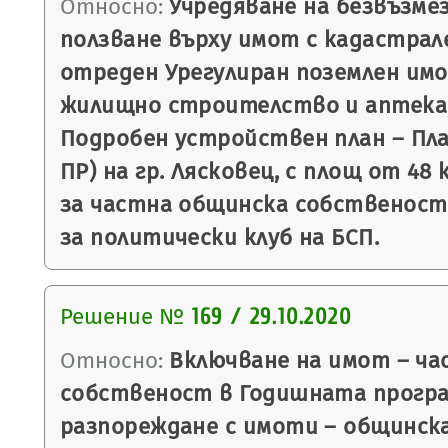
Относно:
Учредяване на безвъзмез
ползване върху имот с кадастрале
отреден Урегулиран поземлен имот
жилищно строителство и аптека, 
Подробен устройствен план – План
ПР) на гр. Лясковец, с площ от 48 к
за частна общинска собственост №
за политически клуб на БСП.
Решение №
169 / 29.10.2020
Относно:
Включване на имот – ча
собственост в Годишната програ
разпореждане с имоти – общинск