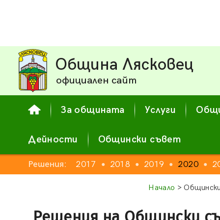
Община Лясковец
официален сайт
За общината
Услуги
Общи
Дейности
Общински съвет
2015
Решения:
2016
2017
2018
2019
2020
2
●
●
●
●
●
●
●
Начало
> Общински
Решения на Общински с