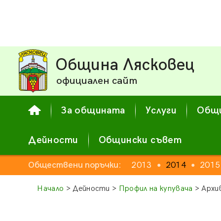
Община Лясковец
официален сайт
За общината
Услуги
Общи
Дейности
Общински съвет
Обществени поръчки:
2013
2014
2015
●
●
Начало
> Дейности >
Профил на купувача
> Архи