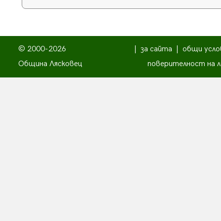
© 2000-2026
|
за сайта
|
общи усло
Община Лясковец
поверителност на л