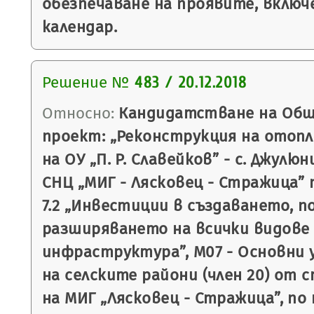
обезпечаване на проявите, включ
календар.
Решение №
483 / 20.12.2018
Относно:
Кандидатстване на Общ
проект: „Реконструкция на отоп
на ОУ „П. Р. Славейков” - с. Джулю
СНЦ „МИГ - Лясковец - Стражица” 
7.2 „Инвестиции в създаването, 
разширяването на всички видове
инфраструктура”, М07 - Основни 
на селските райони (член 20) от
на МИГ „Лясковец - Стражица”, по