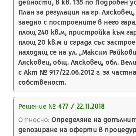
дейности, в кв. 135 по Подробен 
План за регулация на гр. Лясковец, 
заедно с построените в него гар
площ 240 кв.м, пристройка към га
площ 20 кв.м и сграда със застрое
находящ се на ул. „Максим Райкови
Лясковец, общ. Лясковец, обл. Вел
с Акт № 917/22.06.2012 г. за част
собственост.
Решение №
477 / 22.11.2018
Относно:
Определяне на допълнит
депозиране на оферти в процеду