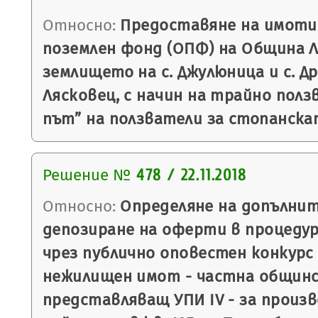
Относно:
Предоставяне на имоти
поземлен фонд (ОПФ) на Община Л
землището на с. Джулюница и с. Д
Лясковец, с начин на трайно ползв
път” на ползватели за стопанскат
Решение №
478 / 22.11.2018
Относно:
Определяне на допълнит
депозиране на оферти в процеду
чрез публично оповестен конкурс 
нежилищен имот - частна общинс
представляващ УПИ ІV - за произ