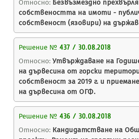
Относно:
Безвъзмездно прехвърля
собствеността на имоти - публи
собственост (язовири) на държав
Решение №
437 / 30.08.2018
Относно:
Утвърждаване на Годише
на дървесина от горски територи
собственост за 2019 г. и приеман
на дървесина от ОГФ.
Решение №
436 / 30.08.2018
Относно:
Кандидатстване на Общ