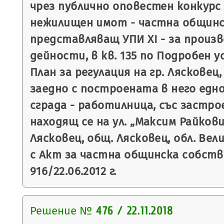
чрез публично оповестен конкурс 
нежилищен имот - частна общинс
представляващ УПИ XІ - за произ
дейности, в кв. 135 по Подробен 
План за регулация на гр. Лясковец, 
заедно с построената в него едн
сграда - работилница, със застрое
находящ се на ул. „Максим Райкови
Лясковец, общ. Лясковец, обл. Вел
с Акт за частна общинска собст
916/22.06.2012 г.
Решение №
476 / 22.11.2018