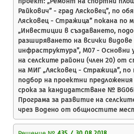
проект: „Ремонт на спортни площ
Райкович” - град Лясковец”, по об
Лясковец - Стражица” покана по м
„Инвестиции в създаването, под
разширяването на всички видове
инфраструктура”, М07 - Основни 
на селските райони (член 20) от
на МИГ „Лясковец - Стражица”, по
подбор на проектни предложения 
срока за кандидатстване № BG06R
Програма за развитие на селските
чрез Водено от общностите мес
Решение №
435 / 30.08.2018