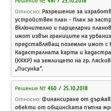
Решение №
461 / 25.10.2018
Относно:
Разрешение за изработв
устройствен план - План за заст
включително и парцеларни планове
имот извън границите на урбани
представляващ поземлен имот с № 
Кадастралната карта и кадастра
(КККР) на землището на гр. Ляско
„Писунка”.
Решение №
460 / 25.10.2018
Относно:
Финансиране от държав
обекти от общинската пътна мреж