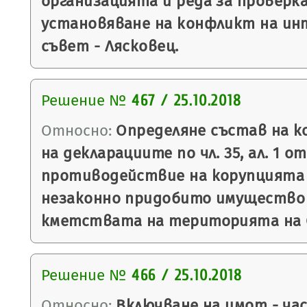
организацията и реда за проверка
установяване на конфликт на ин
съвет - Лясковец.
Решение №
467 / 25.10.2018
Относно:
Определяне състав на к
на декларациите по чл. 35, ал. 1 о
противодействие на корупцията 
незаконно придобито имущество 
кметствата на територията на 
Решение №
466 / 25.10.2018
Относно:
Включване на имот - ча