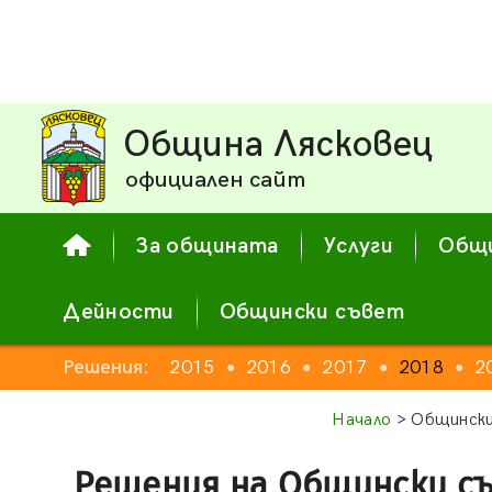
Община Лясковец
официален сайт
За общината
Услуги
Общи
Дейности
Общински съвет
2013
Решения:
2014
2015
2016
2017
2018
2
●
●
●
●
●
●
●
Начало
> Общински
Решения на Общински с