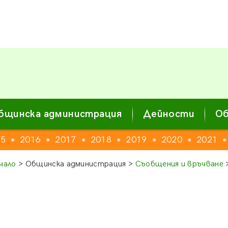
бщинска администрация
Дейности
Об
15
2016
2017
2018
2019
2020
2021
●
●
●
●
●
●
●
чало
> Общинска администрация >
Съобщения и връчване
>