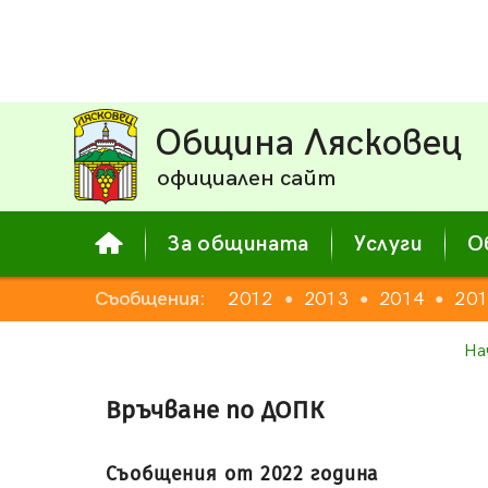
Община Лясковец
официален сайт
За общината
Услуги
О
Съобщения:
2012
2013
2014
20
●
●
●
На
Връчване по ДОПК
Съобщения от 2022 година