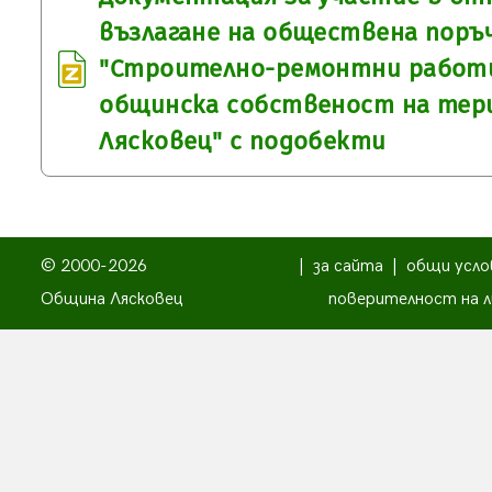
възлагане на обществена поръч
"Строително-ремонтни работи 
общинска собственост на тер
Лясковец" с подобекти
© 2000-2026
|
за сайта
|
общи усло
Община Лясковец
поверителност на л