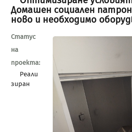
Оптимизиране условият
Домашен социален патрона
ново и необходимо оборуд
Статус
на
проекта:
Реали
зиран