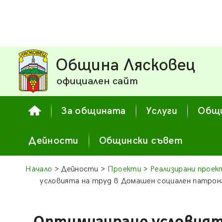
Община Лясковец
официален сайт
За общината
Услуги
Общи
Дейности
Общински съвет
Начало
> Дейности >
Проекти
>
Реализирани проек
условията на труд в Домашен социален патрона