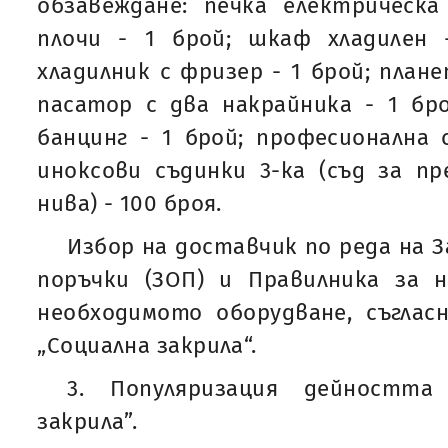
обзавеждане: печка електрическ
плочи - 1 брой; шкаф хладилен 
хладилник с фризер - 1 брой; плане
пасатор с два накрайника - 1 бр
банцинг - 1 брой; професионална 
иноксови съдинки 3-ка (съд за п
нива) - 100 броя.
Избор на доставчик по реда на 
поръчки (ЗОП) и Правилника за н
необходимото оборудване, съглас
„Социална закрила“.
3. Популяризация дейността
закрила”.