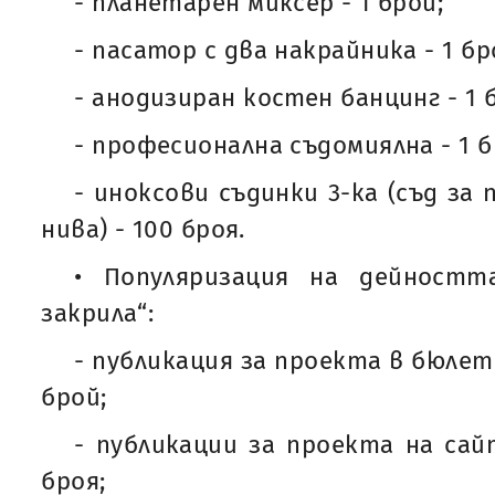
- планетарен миксер - 1 брой;
- пасатор с два накрайника - 1 б
- анодизиран костен банцинг - 1 
- професионална съдомиялна - 1 
- иноксови съдинки 3-ка (съд за 
нива) - 100 броя.
• Популяризация на дейностт
закрила“:
- публикация за проекта в бюлет
брой;
- публикации за проекта на сай
броя;