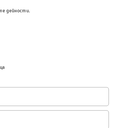
те дейности.
ца