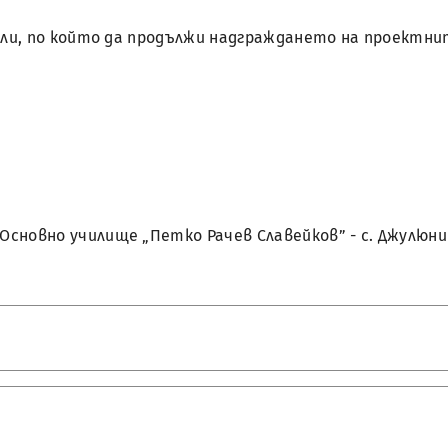
тели, по който да продължи надграждането на проектни
сновно училище „Петко Рачев Славейков” - с. Джулюни