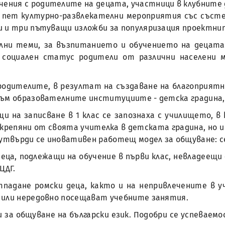
учения с родителите на децата, участници в клубните
и, пет културно-развлекателни мероприятия със съст
и и три пътуващи изложби за популяризация проектн
лни теми, за възпитанието и обучението на децата
 и социален статус родители от различни населени
родителите, в резултат на създаване на благоприятн
към образователните институциите - детска градина,
и на записване в 1 клас се запознаха с училището, в
дкрепяни от своята учителка в детската градина, но 
твърди се иновативен работещ модел за общуване: се
деца, подлежащи на обучение в първи клас, невладеещи
 ЦДГ.
падане ромски деца, както и на непривлечените в уч
 или нередовно посещават учебните занятия.
 за общуване на български език. Подобри се успевае