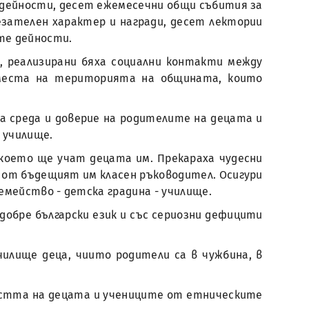
 дейности, десет ежемесечни общи събития за
езателен характер и награди, десет лектории
ите дейности.
, реализирани бяха социални контакти между
 места на територията на общината, които
а среда и доверие на родителите на децата и
 училище.
 което ще учат децата им. Прекараха чудесни
и от бъдещият им класен ръководител. Осигури
мейство - детска градина - училище.
 добре български език и със сериозни дефицити
илище деца, чиито родители са в чужбина, в
мостта на децата и учениците от етническите