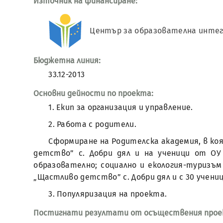
Източник на финансиране:
Център за образователна интег
Бюджетна линия:
33.12-2013
Основни дейности по проекта:
1. Екип за организация и управление.
2. Работа с родители.
Сформиране на Родителска академия, в ко
детство” с. Добри дял и на ученици от ОУ 
образователно; социално и екология-туризъм
„Щастливо детство” с. Добри дял и с 30 учениц
3. Популяризация на проекта.
Постигнати резултати от осъществения прое