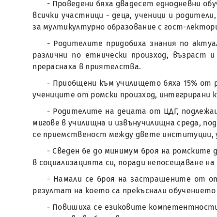
- Проведени бяха двадесет еднодневни об
всички участници - деца, ученици и родител
за мултикултурно образование с гост-лектор
- Родителите придобиха знания по актуа
различни по етнически произход, възраст
прераснаха в приятелства.
- Приобщени към училището бяха 15% от 
учениците от ромски произход, интегрирани 
- Родителите на децата от ЦДГ, подлежащ
мигове в училищна и извънучилищна среда, по
се приемственост между двете институции, у
- Сведен бе до минимум броя на ромските 
в социализацията си, поради непосещаване на
- Намали се броя на застрашените от от
резултат на което са прекъснали обучението
- Повишиха се езиковите компетентности