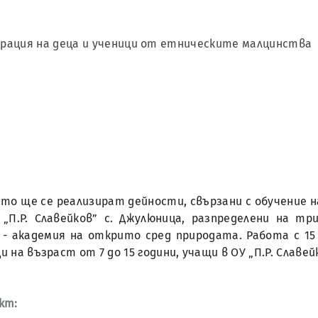
рация на деца и ученици от етническите малцинства
ято ще се реализират дейности, свързани с обучение 
„П.Р. Славейков” с. Джулюница, разпределени на три
 - академия на открито сред природата. Работа с 15
и на възраст от 7 до 15 години, учащи в ОУ „П.Р. Славей
кт: