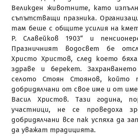
Великден животните, като изпълн
съпътстващи празника. Организа
там беше с общите усилия на кме
Р. Славейков 1903“ и пенсионерс
Празничният водосвет бе отс
Христо Христов, след което бяха
здраве и берекет. Захранванет
селото Стоян Стоянов, който 
добридялчани от свое име и от им
Васил Христов. Тази година, п
участници, не се проведоха з
добридялчани все пак успяха да за
да уважат традицията.