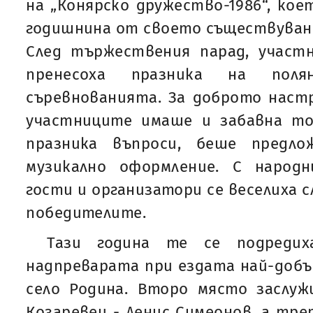
на „Конярско дружество-1986“, кое
годишнина от своето съществуване
След тържествения парад, участн
пренесоха празника на поля
съревнованията. За доброто наст
участниците имаше и забавна т
празника въпроси, беше предло
музикално оформление. С народ
гости и организатори се веселиха 
победителите.
Тази година те се подредих
надпреварата при ездата най-добъ
село Родина. Второ място заслуж
Козаревец - Денис Симеонов, а тре