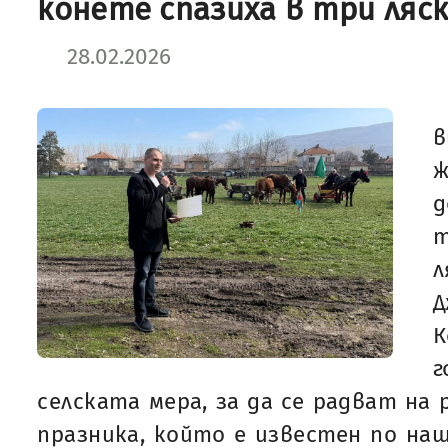
конете спазиха в три ляск
28.02.2026
в
ж
д
Д
К
г
селската мера, за да се радват на
празника, който е известен по на