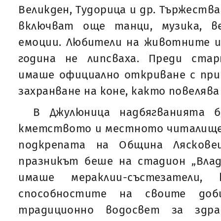
Великден, Тудорица и др. Тържества
включват още танци, музика, в
емоции. Любители на животните и
година не липсваха. Преди ста
имаше официално откриване с при
захранване на коне, както повеляв
В Джулюница надбягванията б
кметството и местното читалище 
подкрепата на Община Лясковец
празникът беше на стадион „Влад
имаше мераклии-състезатели
способностите на своите доб
традиционно водосвет за здр