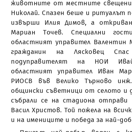
животните от местните свещени
Николай. Спазен беше и ритуалът п
извърши Илия Димов, а открива
Мариан Точев. Специални гост
областният управител Валентин 
гражданин на Лясковец Спа
подуправителят на НОИ Ивай
областният управител Иван Мар
РИОСВ във Велико Търново инж.
общински съветници от селото и д
събрали се на стадиона отправ
Васил Христов. Той пожела на всич
и на имениците и победа за най-до