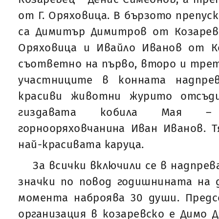
от Г. Оряховица. В бързото препуск
са Димитър Димитров от Козареве
Оряховица и Ивайло Иванов от К
съответно на първо, второ и трет
участниците в конната надпре
красиви животни журито отсъд
гиздавата кобила Мая –
горнооряховчанина Иван Иванов. 
най-красивата каруца.
За всички включили се в надпре
значки по повод годишнината на 
момента наброява 30 души. Предс
организация в козаревско е Димо 