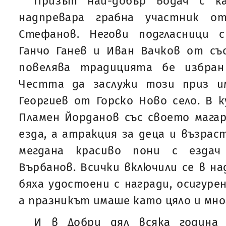
Призът най-добър водач с к
надпревара грабна участник о
Стефанов. Негови подгласници 
Ганчо Ганев и Иван Вачков от съ
повелява традицията бе избран
Честта да заслужи този приз и
Георгиев от Горско Ново село. В 
Пламен Йорданов със своето магар
езда, а атракция за деца и възрас
мегдана красиво пони с ездач
Върбанов. Всички включили се в н
бяха удостоени с награди, осигуре
а празникът имаше като цяло и мно
И в Добри дял всяка година