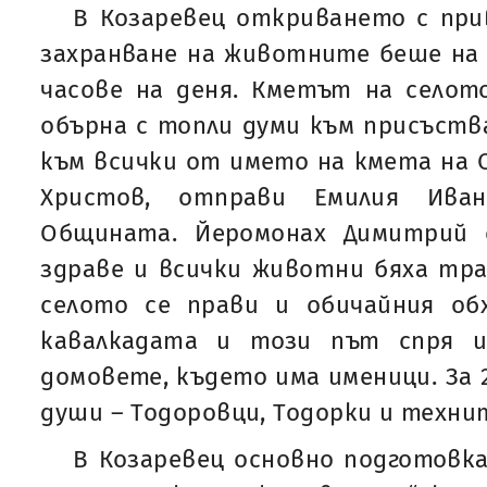
В Козаревец откриването с при
захранване на животните беше на
часове на деня. Кметът на селот
обърна с топли думи към присъств
към всички от името на кмета на 
Христов, отправи Емилия Ива
Общината. Йеромонах Димитрий 
здраве и всички животни бяха тра
селото се прави и обичайния об
кавалкадата и този път спря 
домовете, където има именици. За 2
души – Тодоровци, Тодорки и техни
В Козаревец основно подготовка