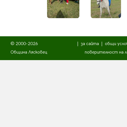
© 2000-2026
|
за сайта
|
общи усло
Община Лясковец
поверителност на л