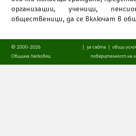
организации, ученици, пенс
общественици, да се включат в об
© 2000-2026
|
за сайта
|
общи усло
Община Лясковец
поверителност на л