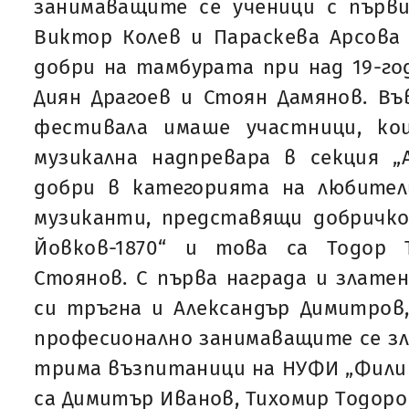
занимаващите се ученици с първи
Виктор Колев и Параскева Арсова
добри на тамбурата при над 19-г
Диян Драгоев и Стоян Дамянов. В
фестивала имаше участници, ко
музикална надпревара в секция „
добри в категорията на любител
музиканти, представящи добричк
Йовков-1870“ и това са Тодор 
Стоянов. С първа награда и златен
си тръгна и Александър Димитров
професионално занимаващите се з
трима възпитаници на НУФИ „Филип
са Димитър Иванов, Тихомир Тодоро