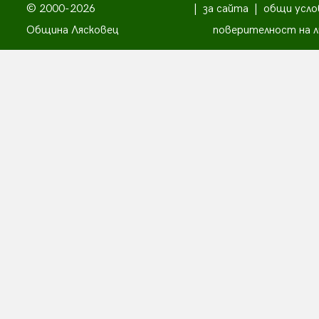
© 2000-2026
|
за сайта
|
общи усло
Община Лясковец
поверителност на л