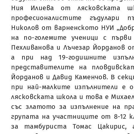
Ния Илиева от лясковската шк
професионалистите гъдулари п
Николов от варненското НУИ „Добр
на по-големите ученици с първи
Пехливанова и Лъчезар Йорданов о
а при над 19-годишните изпъл
представителите на пловдивска
Йорданов и Давид Каменчов. В секц
при най-малките изпълнители е 
лясковската школа и това е Михаел
със златото за изпълнение на пр
групата на участниците от 8-12 к
за тамбуриста Томас Цакирис, 