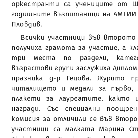
оркестранти са учениците от Ш
годишните възпитаници на АМТИИ „
Пловдив.
Всички участници във второто 
получиха грамота за участие, а к
три места по раздели, катего
възрастови групи заслужиха Диплом
празника д-р Гецова. Журито 
читалището и медали за първо,
плакети за лауреатите, както 
награди. Със специални поощр
комисия за отличили се във втор
участници са малката Марина С