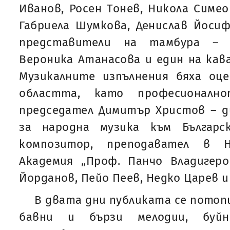
Иванов, Росен Тонев, Никола Симео
Габриела Шумкова, Денислав Йосиф
представители на тамбура – 
Вероника Атанасова и един на кава
Музикалните изпълнения бяха оц
областта, като професионал
председател Димитър Христов – д
за народна музика към Българс
композитор, преподавател в Н
Академия „Проф. Панчо Владигеро
Йорданов, Пейо Пеев, Недко Царев и
В двата дни публиката се потоп
бавни и бързи мелодии, буйн