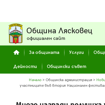
Община Лясковец
официален сайт
За общината
Услуги
Общи
Дейности
Общински съвет
Начало
> Общинска администрация >
Нови
участниците във втория Национален фестивал