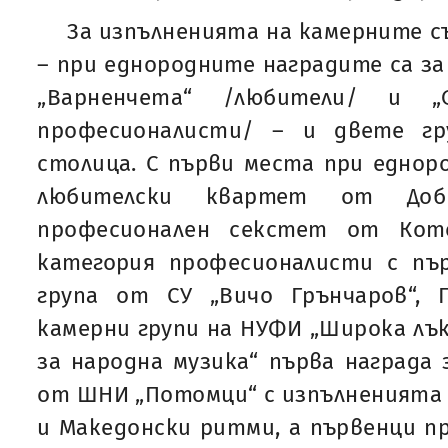
За изпълненията на камерните 
– при еднородните наградите са за
„Варненчета“ /любители/ и „Ф
професионалисти/ – и двете г
столица. С първи места при еднор
любителски квартет от Доб
професионален секстет от Кот
категория професионалисти с пъ
група от СУ „Вичо Грънчаров“, 
камерни групи на НУФИ „Широка лък
за народна музика“ първа награда
от ШНИ „Потомци“ с изпълненията с
и Македонски ритми, а първенци 