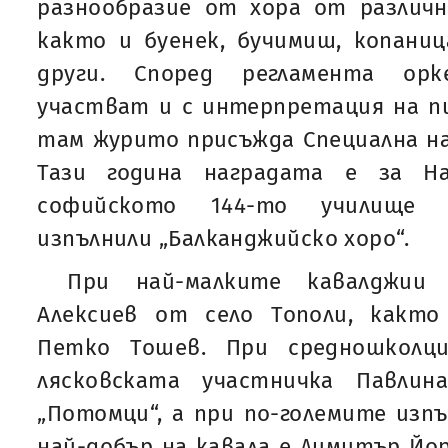
разнообразие от хора от различн
както и буенек, бучимиш, копаниц
други. Според регламента ор
участват и с интерпретация на п
там журито присъжда Специална на
Тази година наградата е за Н
софийското 144-то училище „
изпълнили „Балканджийско хоро“.
При най-малките кавалджии 
Алексиев от село Тополи, какт
Петко Тошев. При средношколц
лясковската участничка Павли
„Потомци“, а при по-големите изпъ
най-добър на кавала е Димитър Йор