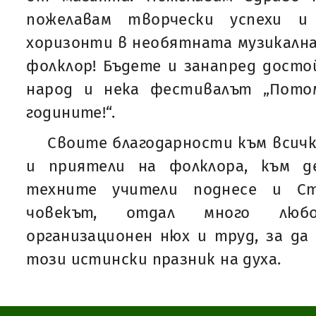
пожелавам творчески успехи и
хоризонти в необятната музикална 
фолклор! Бъдете и занапред дост
народ и нека фестивалът „Пото
годините!“.
Своите благодарности към всич
и приятели на фолклора, към д
техните учители поднесе и Ст
човекът, отдал много любо
организационен нюх и труд, за да
този истински празник на духа.