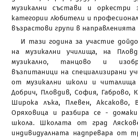
музикални състави и оркестри 
категории любители и професионал
възрастови групи в направленията 
И тази година за участие дойд
на музикални училища, на Плов
музикално, танцово и изобр
възпитаници на специализирани уч
от музикални школи и читалища
Добрич, Пловдив, София, Габрово, 
Широка лъка, Плевен, Аксаково, 
Оряховица и разбира се - домак
школа. Школата от град Лясков
индивидуалната надпревара от тр