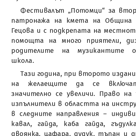
Фестивалът „Потомци“ за втор
патронажа на кмета на Община 
Гецова и с подкрепата на местнот
помощта на много приятели, ди
родителите на музикантите 
школа.
Тази година, при второто издан
на желаещите да се включат
значително се увеличи. Право на
изпълнители в областта на инстр
в следните направления – индиви
кавал, гайда, каба гайда, гъдулк
двоянка, цафара, дудук, тъпан и д