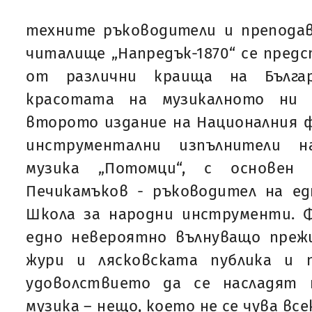
техните ръководители и преподав
читалище „Напредък-1870“ се предс
от различни краища на Бълга
красотата на музикалното ни 
второто издание на Националния 
инструментални изпълнители н
музика „Потомци“, с основен 
Печикамъков - ръководител на ед
Школа за народни инструменти.
едно невероятно вълнуващо прежи
жури и лясковската публика и 
удоволствието да се насладят 
музика – нещо, което не се чува все