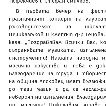
Тюфекчиев и Стефан Смилков.
В първата вечер на фест
празничният концерт на лауреа
ръководителят на школат
Печикамъков и кметът д-р Гецова
каза: „Поздравявам всички Вас, 
съхранявате музиката, изпълне
инструменти! Нашата народна м
магично изкуство и това е док
Благодарение на труда и творчес
на община Лясковец имат възможн
до тази магия и да се наслажд
невероятни изпълнения. Благодарим
от магията! Пожелавам здраве 