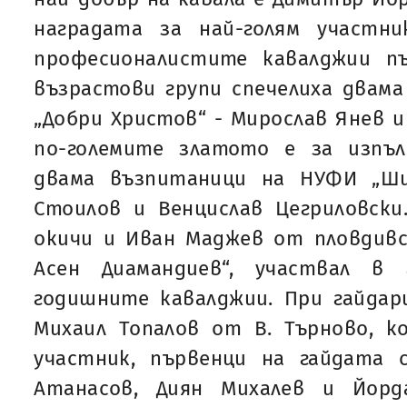
наградата за най-голям участн
професионалистите кавалджии п
възрастови групи спечелиха двам
„Добри Христов“ - Мирослав Янев и
по-големите златото е за изпъ
двама възпитаници на НУФИ „Ши
Стоилов и Венцислав Цегриловски
окичи и Иван Маджев от пловдивс
Асен Диамандиев“, участвал в
годишните кавалджии. При гайдар
Михаил Топалов от В. Търново, к
участник, първенци на гайдата 
Атанасов, Диян Михалев и Йорд