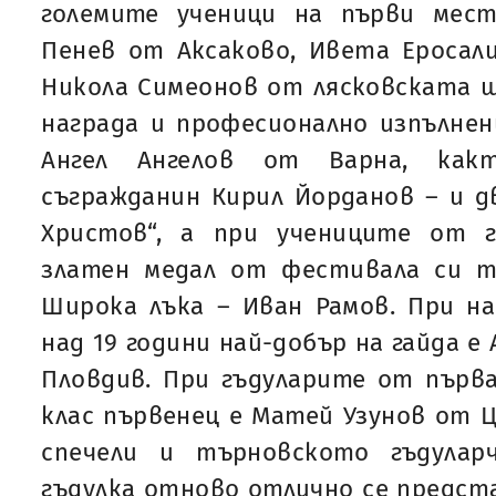
големите ученици на първи мест
Пенев от Аксаково, Ивета Еросал
Никола Симеонов от лясковската ш
награда и професионално изпълнен
Ангел Ангелов от Варна, как
съгражданин Кирил Йорданов – и 
Христов“, а при учениците от г
златен медал от фестивала си 
Широка лъка – Иван Рамов. При н
над 19 години най-добър на гайда е
Пловдив. При гъдуларите от първа
клас първенец е Матей Узунов от Ц
спечели и търновското гъдулар
гъдулка отново отлично се предст