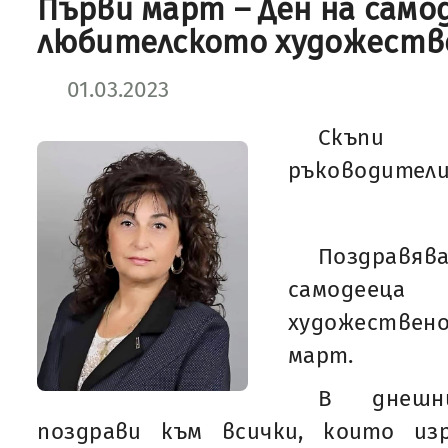
Първи март – Ден на само
любителското художеств
01.03.2023
Скъпи
ръководители
Поздрав
самодееца
художествен
март.
В днешн
поздрави към всички, които из