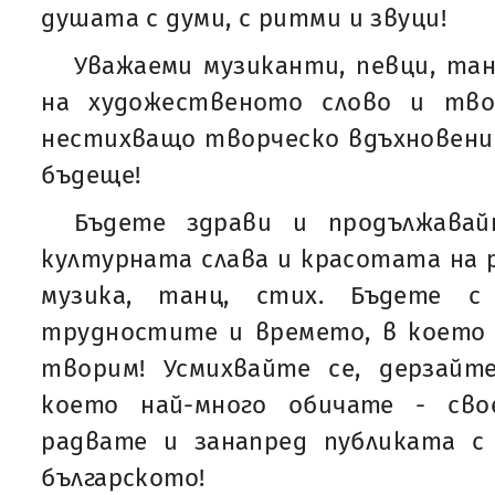
душата с думи, с ритми и звуци!
Уважаеми музиканти, певци, тан
на художественото слово и тво
нестихващо творческо вдъхновение
бъдеще!
Бъдете здрави и продължавай
културната слава и красотата на р
музика, танц, стих. Бъдете с
трудностите и времето, в което 
творим! Усмихвайте се, дерзайт
което най-много обичате - сво
радвате и занапред публиката 
българското!