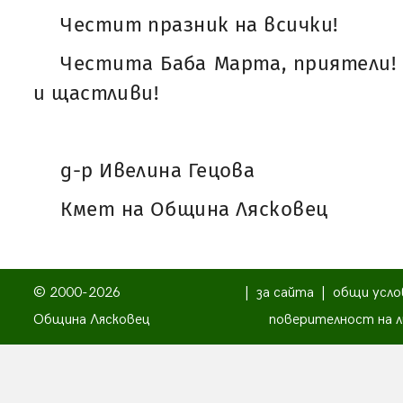
Честит празник на всички!
Честита Баба Марта, приятели! 
и щастливи!
д-р Ивелина Гецова
Кмет на Община Лясковец
© 2000-2026
|
за сайта
|
общи усло
Община Лясковец
поверителност на л