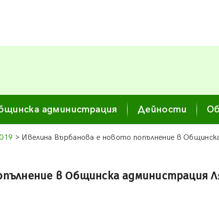
бщинска администрация
Дейности
Об
019
> Ивелина Върбанова е новото попълнение в Общинск
опълнение в Общинска администрация Л