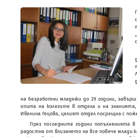
на безработни младежи до 29 години, завърш
опита на колегите в отдела и на знанията
Ивелина Гецова, целият отдел посрещна с пож
През последните години попълненията в 
радостна от влизането на все повече млади к