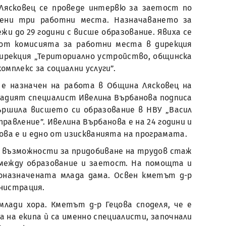
 Лясковец се проведе интервю за заетост по
вени три работни места. Назначаването за
жи до 29 години с висше образование. Явиха се
 от комисията за работни места в дирекция
дирекция „Териториално устройство, общинска
мплекс за социални услуги”.
 e назначен на работа в Община Лясковец на
ладият специалист Ивелина Върбанова подписа
вършила висшето си образование в НВУ „Васил
правление”. Ивелина Върбанова е на 24 години и
ова е и едно от изискванията на програмата.
и възможности за придобиване на трудов стаж
а между образование и заетост. На помощта и
оназначената млада дама. Освен кметът д-р
инистрация.
лади хора. Кметът д-р Гецова споделя, че е
 на екипа ѝ са именно специалисти, започнали