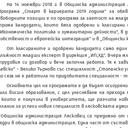
На 14 ноември 2018 г. в Общинска администрация
Програма „Старт в кариерата 2019 година” за обя
свободните позиции е по програма за заетост на младе
трима кандидати, които бяха одобрени и класирани
„Икономическа политика и хуманитарни дейности”, в 
собственост и европейска интеграция” и в „Общински ко
От класираните и одобрени кандидати само един
длъжност младши експерт в дирекция „ИП,ХД”. Вчера м
трудовия си договор и вече започна работа. Тя е за
Левски” – Велико Търново със специалност „Стопанско у
до сега не е работила по придобитата специалност - т
Основната цел на програмата е да бъдат осигурен
или висше образование, с цел улесняване на преход
, които е получили в университета, ще разчита нов
елание за успехи новия специалист в лясковската адм
Общинска администрация Лясковец са предимно от м
адри в общинска администрация. Една част от състава