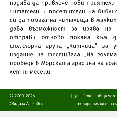
надява да привлече нови приятели 
читатели и посетители на библи
си да помага на читалища в малкит
дава възможност за изява на 
отправи отново покана към др
фолклорна група „Китчица” за 
издание на фестивала „На голяма
проведе в Морската градина на гра
летни месеци.
© 2000-2026
|
за сайта
|
общи усло
Община Лясковец
поверителност на л