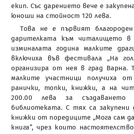
екип. Със дарениeто вече е закупен
юноши на стойност 120 лева.
Това не е първият благороде
дарителката към читалището в 
изминалата година малките драг
включиха във фестивала „На гол
организира от нея в град Варна. 
малките участници получиха от
ранички, топки, книжки, а на чи
200.00 лева за създаванет
библиотеката. С тях са закупени 
книжки от поредиците „Мога сам да
книга”, чрез които настоятелств