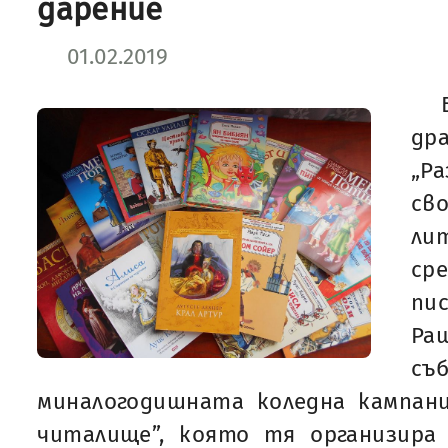
дарение
01.02.2019
др
„Р
св
л
ср
пи
Ра
с
миналогодишната коледна кампани
читалище”, която тя организира 