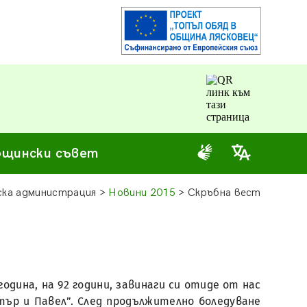
щински съвет
ка администрация >
Новини 2015
> Скръбна вест
година, на 92 години, завинаги си отиде от нас
етър и Павел”. След продължително боледуване