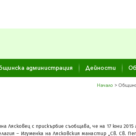
бщинска администрация
Дейности
Об
Начало
> Общинс
на Лясковец с прискърбие съобщава, че на 17 юни 2015 
лагия – Игуменка на Лясковския манастир „Св. Св. П