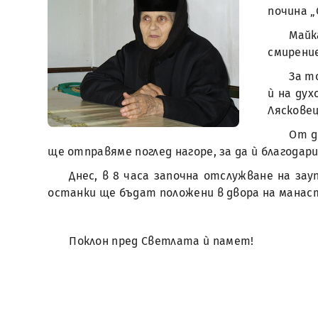
почина „
Майк
смирени
За т
ѝ на дух
Лясковец
От д
ще отправяме поглед нагоре, за да ѝ благодари
Днес, в 8 часа започна отслужване на за
останки ще бъдат положени в двора на манаст
Поклон пред Светлата ѝ памет!