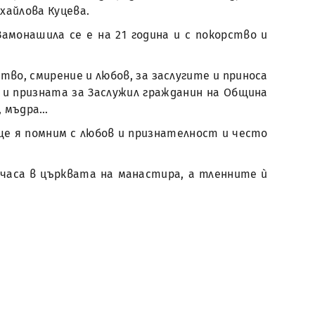
хайлова Куцева.
Замонашила се е на 21 година и с покорство и
ство, смирение и любов, за заслугите и приноса
а и призната за Заслужил гражданин на Община
, мъдра…
ще я помним с любов и признателност и често
0 часа в църквата на манастира, а тленните ѝ