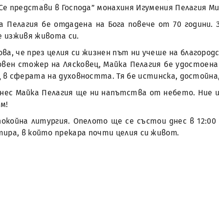
Се представи в Господа” монахиня Игумения Пелагия Ми
а Пелагия бе отдадена на Бога повече от 70 години. 
е изживя живота си.
ова, че през целия си жизнен път ни учеше на благород
овен стожер на Лясковец, Майка Пелагия бе удостоен
 в сферата на духовността. Тя бе истинска, достойна
нес Майка Пелагия ще ни напътства от небето. Ние 
м!
упокойна литургия. Опелото ще се състои днес в 12:0
ира, в който прекара почти целия си живот.