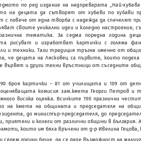
седмото по ред издание на надпреварата „Най-хубава
то на децата да сътворят от хубави по хубави пр
т с повече от една творба с надежда да спечелят пр
зяват своите уникални идеи и коледно настроение, съ
разнична тематика. За седма поредна година де
та рисуват и изработват картички с голяма фант
ли и техники. Тази традиция тръгна именно от общин
а, че децата на Лясковец са първите, които подех
е вървят и други техни връстници от съседните общи
 190 броя картички – 81 от училищата и 109 от де
оценяващата комисия зам.кмета Георги Петров и та
много висока оценка. Всичките 190 празнични честит
ето на кмета на общината и председателя на общи
резидента, до министър-председателя, до председате
, приятели и колеги от различни общини в България. 
рамоти, които им бяха връчени от д-р Ивелина Гецова,
и седем години беше, да се даде възможност на малчу