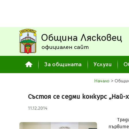
Община Лясковец
официален сайт
За общината
Услуги
О
Начало
> Общин
Състоя се седми конкурс „Най-
11.12.2014
Трад
първите