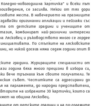
 Коледно-новогодишна картичка” и всеки път
оизведения, се засилва. Някои от тях дори
изовите места. В навечерието на празниците
здавайки оригинални апликации и пейзажи със
цата от детските градини и учениците от
азия, комбинират най-различни интересни
а Лясковец и ръководството много се гордее
а инициативата. По стъпките на лясковските
ни, но никой досега няма седем години опит в
тските градини. Журиращите специалисти от
зи година бяха много прецизни в избора си,
ки вече тръгнаха към своите получатели. Те
нския съвет. Честитките са адресирани до
ля на парламента, до народни представители,
Авторите на избраните 30 картички, които са
 кмет на община Лясковец.
ганите от детските градини и на по-големите