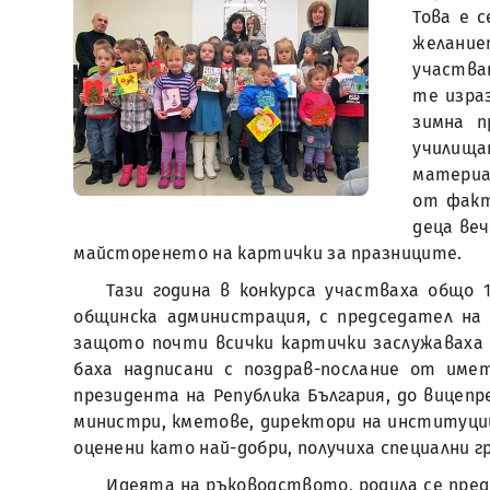
Това е 
желание
участва
те изра
зимна п
училища
материа
от факт
деца веч
майсторенето на картички за празниците.
Тази година в конкурса участваха общо
общинска администрация, с председател на 
защото почти всички картички заслужаваха 
баха надписани с поздрав-послание от им
президента на Република България, до вицеп
министри, кметове, директори на институции
оценени като най-добри, получиха специални г
Идеята на ръководството, родила се пред