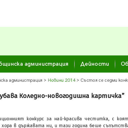
бщинска администрация
Дейности
Об
ска администрация >
Новини 2014
> Състоя се седми кон
хубава Коледно-новогодишна картичка”
иционният конкурс за най-красива честитка, с ко
 хора в държавата ни, и тази година беше съпътства