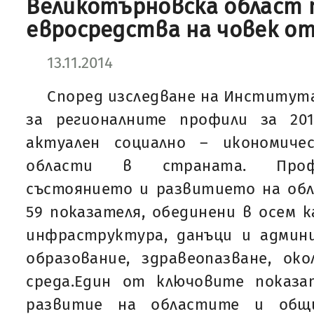
Великотърновска област п
евросредства на човек о
13.11.2014
Според изследване на Института
за регионалните профили за 20
актуален социално – икономиче
области в страната. Проф
състоянието и развитието на обл
59 показателя, обединени в осем к
инфраструктура, данъци и админи
образование, здравеопазване, ок
среда.Един от ключовите показа
развитие на областите и общ