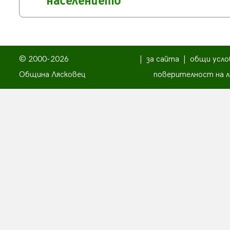
населението
© 2000-2026
|
за сайта
|
общи усло
Община Лясковец
поверителност на л