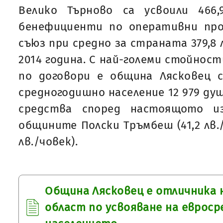
Велико Търново са усвоили 466
бенефициенти по оперативни про
съюз при средно за страната 379,8 
2014 година. С най-големи стойнос
по договори е община Лясковец съ
средногодишно население 12 979 душ
средства според настоящото и
общините Полски Тръмбеш (41,2 лв./
лв./човек).
Община Лясковец е отличника 
област по усвояване на евроср