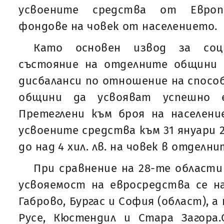
усвоените средства от Европ
фондове на човек от населението.
Като основен извод за соци
състояние на отделните общини
дисбаланси по отношение на спос
общини да усвояват успешно е
Претеглени към броя на населени
усвоените средства към 31 януари 2
до над 4 хил. лв. на човек в отделн
При сравнение на 28-те области
усвояемост на евросредства се н
Габрово, Бургас и София (област), 
Русе, Кюстендил и Стара Загор