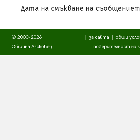
Дата на смъкване на съобщението:
© 2000-2026
|
за сайта
|
общи усло
Община Лясковец
поверителност на л