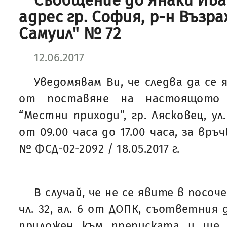
Съобщение до Янаки Ива
адрес гр. София, р-н Възра
Самуил" № 72
12.06.2017
Уведомявам Ви, че следва да се 
от поставяне на настоящото
“Местни приходи”, гр. Лясковец, ул
от 09.00 часа до 17.00 часа, за връ
№ ФСД-02-2092 / 18.05.2017 г.
В случай, че не се явите в посоч
чл. 32, ал. 6 от ДОПК, съответния
приложен към преписката и ще 