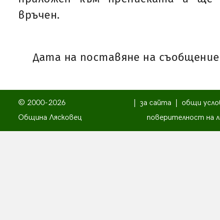
връчен.
Дата на поставяне на съобщениет
© 2000-2026
|
за сайта
|
общи усло
Община Лясковец
поверителност на л