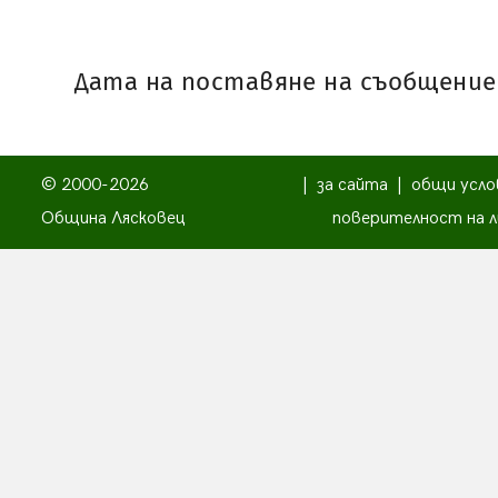
Дата на поставяне на съобщениет
© 2000-2026
|
за сайта
|
общи усло
Община Лясковец
поверителност на л