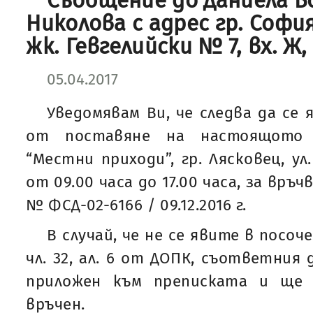
Съобщение до Даниела Б
Николова с адрес гр. София
жк. Гевгелийски № 7, вх. Ж, 
05.04.2017
Уведомявам Ви, че следва да се 
от поставяне на настоящото
“Местни приходи”, гр. Лясковец, ул
от 09.00 часа до 17.00 часа, за връч
№ ФСД-02-6166 / 09.12.2016 г.
В случай, че не се явите в посоч
чл. 32, ал. 6 от ДОПК, съответния
приложен към преписката и ще 
връчен.