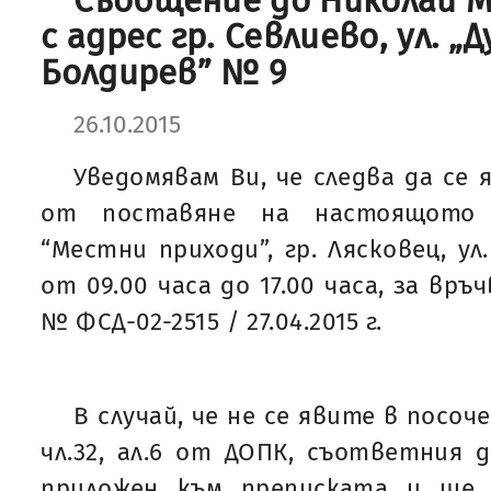
Съобщение до Николай 
с адрес гр. Севлиево, ул. „Д
Болдирев” № 9
26.10.2015
Уведомявам Ви, че следва да се 
от поставяне на настоящото
“Местни приходи”, гр. Лясковец, ул
от 09.00 часа до 17.00 часа, за връ
№ ФСД-02-2515 / 27.04.2015 г.
В случай, че не се явите в посоч
чл.32, ал.6 от ДОПК, съответния
приложен към преписката и ще 