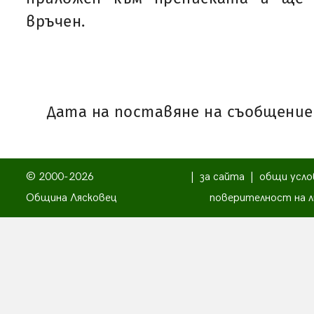
връчен.
Дата на поставяне на съобщениет
© 2000-2026
|
за сайта
|
общи усло
Община Лясковец
поверителност на л