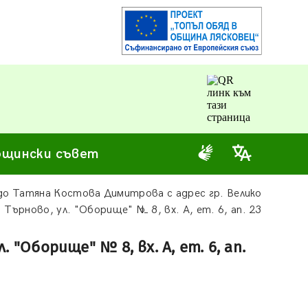
щински съвет
о Татяна Костова Димитрова с адрес гр. Велико
Търново, ул. "Оборище" № 8, вх. А, ет. 6, ап. 23
"Оборище" № 8, вх. А, ет. 6, ап.