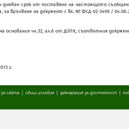
14-дневен срок от поставяне на настоящото съобщение
а, за връчване на документ с вх. № ФСД-02-3496 / 04.06.
к, на основание чл.32, ал.6 от ДОПК, съответния доку
015 г.
|
за сайта
|
общи условия
|
декларация за достъпност
|
по