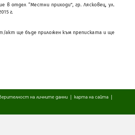
 в отдел “Местни приходи”, гр. Лясковец, ул.
2015 г.
мент/акт ще бъде приложен към преписката и ще
верителност на личните данни
|
карта на сайта
|