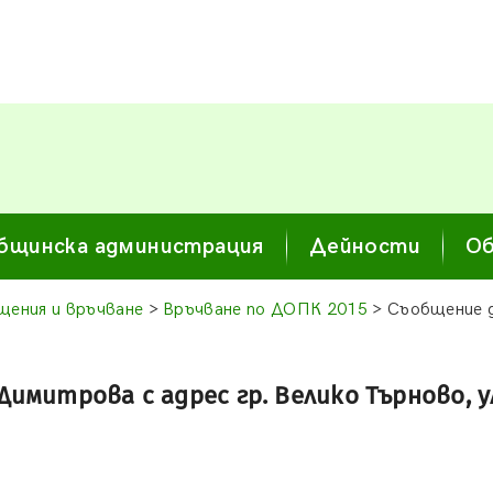
бщинска администрация
Дейности
Об
щения и връчване
>
Връчване по ДОПК 2015
> Съобщение д
митрова с адрес гр. Велико Търново, ул. 