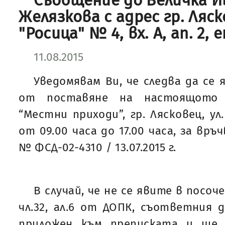
Съобщение до Величка И
Желязкова с адрес гр. Ляск
"Росица" № 4, вх. А, ап. 2, е
11.08.2015
Уведомявам Ви, че следва да се 
от поставяне на настоящото
“Местни приходи”, гр. Лясковец, ул
от 09.00 часа до 17.00 часа, за връ
№ ФСД-02-4310 / 13.07.2015 г.
В случай, че не се явите в посоч
чл.32, ал.6 от ДОПК, съответния
приложен към преписката и ще 