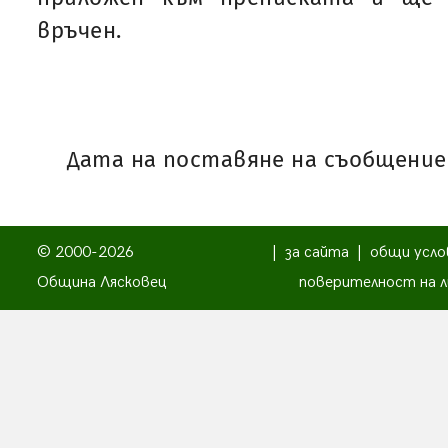
връчен.
Дата на поставяне на съобщениет
© 2000-2026
|
за сайта
|
общи усло
Община Лясковец
поверителност на л