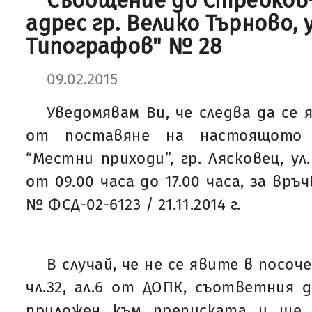
Съобщение до Стребков
адрес гр. Велико Търново, 
Типографов" № 28
09.02.2015
Уведомявам Ви, че следва да се 
от поставяне на настоящото
“Местни приходи”, гр. Лясковец, ул
от 09.00 часа до 17.00 часа, за връ
№ ФСД-02-6123 / 21.11.2014 г.
В случай, че не се явите в посоч
чл.32, ал.6 от ДОПК, съответния
приложен към преписката и ще 