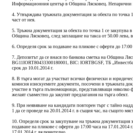
Информационния център в Община Лясковец. Непарични п
4. Утвърждава тръжната документация за обекта по точка 1
част от нея.
5. Тръжна документация за обекта по точка 1 се закупува
Община Лясковец, след заплащане на такса от 50.00 лева, в 
6. Определя срок за подаване на пликове с оферти до 17:00 
7. Депозитът да се внася по банкова сметка на Община Ля
BG11IORT80433300180001, BIC: IORTBGSF, ТБ „Инвестбан
срок до 10.01.2014 г.
8. В търга могат да участват всички физически и юридиче
комисия изискуемите документи, посочени в тръжната док
участие в търга пълномощници, представляващи няколко 
желаят съвместно да закупят предлагания на търга обект.
9. При неявяване на кандидати повторен търг с тайно надд
1 да се проведе на 20.01.2014 г. в същия час, на същото мя
10. Определя срок за закупуване на тръжна документация з
подаване на пликове с оферти до 17:00 часа на 17.01.2014 г.
17.01.2014 г. включително.