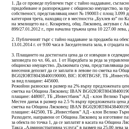
1. Да се проведе публичен търг с тайно наддаване, съгласн
придобиване и разпореждане с общинско имущество, за пр
собственост, представляващ имот № 190003 с площ 3.099 дк
категория трета, находящ се в местността „Бухлев яз” по К
на землището на с. Козаревец, общ. Лясковец, актуван с А
899/27.01.2012 г., при начална тръжна цена 10 227.00 лева, 
2. Публичният търг с тайно наддаване за продажба на обект
13.01.2014 г. от 9:00 часа в Заседателната зала, в сградата
3. Плащането на достигната цена да се извърши в седемдне
заповедта по чл. 66, ал. 1 от Наредбата за реда за управле
общинско имущество. Дължимата сума, представляваща ра
внесения депозит да се заплати в левове по сметка на Об
BG02IORT80438400190000, BIC: IORTBGSF, ТБ „Инвестбан
за вид плащане: 445600.
Режийни разноски в размер на 2% върху предложената цена,
сметка на Община Лясковец: IBAN BG02IORT804384001900
плащане: 448007, ТБ „Инвестбанк” АД - клон Велико Търн
Местен данък в размер на 2.5 % върху предложената цена д
сметка на Община Лясковец: IBAN BG02IORT804384001900
плащане: 442500, ТБ „Инвестбанк” АД - клон Велико Търн
Разходите, направени от Община Лясковец за изготвяне паз
за обекта по точка 1, да се заплатят в касата на Община Ля
Такса „Административна услуга” в размер на 25.00 лева за о