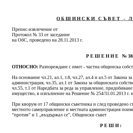
О Б Щ И Н С К И С Ъ В Е Т - Л 
Препис-извлечение от
Протокол № 33 от заседание
на ОбС, проведено на 28.11.2013 г.
Р Е Ш Е Н И Е № 38
ОТНОСНО:
Разпореждане с имот - частна общинска собст
На основание чл.21, ал.1, т.8, чл.27, ал.4 и ал.5 от Закона
администрация, чл.35, ал.1 от Закона за общинската собствено
чл.55, т.1 от Наредбата за реда за управление, придобива
имущество, в изпълнение на Решение № 254/31.01.2013 г. 
При кворум от 17 общински съветника и след проведено съг
местното самоуправление и местната администрация поименн
“против” и 1 „въздържал се”, Общински съвет
Р Е Ш И :