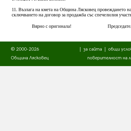
11. Възлага на кмета на Община Лясковец провеждането на
сключването на договор за продажба със спечелилия участ
Вярно с оригинала!
Председате
© 2000-2026
|
за сайта
|
общи усло
Община Лясковец
поверителност на л