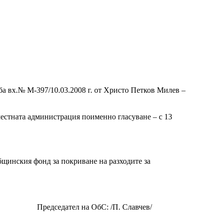
лба вх.№ М-397/10.03.2008 г. от Христо Петков Милев –
местната администрация поименно гласуване – с 13
бщинския фонд за покриване на разходите за
Председател на ОбС: /П. Славчев/