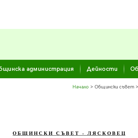
бщинска администрация
Дейности
Об
Начало
> Общински съвет 
О Б Щ И Н С К И С Ъ В Е Т - Л Я С К О В Е Ц