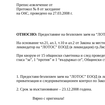
Препис-извлечение от
Протокол № 8 от заседание
на ОбС, проведено на 27.03.2008 г.
ОТНОСНО:
Предоставяне на безлихвен заем на “ЛО
На основание чл.21, ал.1, т.10 и ал.2 от Закона за м
ликвидатор на “ЛОТОС” ЕООД (в ликвидация) гр.Ляс
При кворум от 15 общински съветника и след проведен
гласа “за”, 1 “против” и 1 “въздържал се”, Общински с
1. Предоставя безлихвен заем на “ЛОТОС” ЕООД (в лик
приватизация и следприватизационен контрол по Зако
2. Срок за възстановяване – 23.12.2008 година.
Вярно с оригинала!