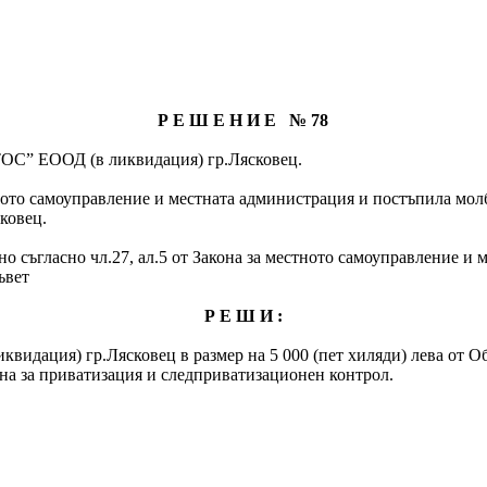
Р Е Ш Е Н И Е № 78
ТОС” ЕООД (в ликвидация) гр.Лясковец.
естното самоуправление и местната администрация и постъпила мо
ковец.
о съгласно чл.27, ал.5 от Закона за местното самоуправление и 
ъвет
Р Е Ш И :
видация) гр.Лясковец в размер на 5 000 (пет хиляди) лева от О
на за приватизация и следприватизационен контрол.