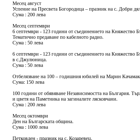
Месец август
Успение на Пресвета Богородица – празник на с. Добри дя
Сума : 200 лева
Месец септември
6 септември - 123 години от съединението на Княжество Б
Тематично предаване по кабелното радио.
Сума : 50 лева
6 септември - 123 години от съединението на Княжество Б
в с.Джулюница.
Сума : 50 лева
Отбелязване на 100 – годишния юбилей на Марин Качамак
Сума: 150 лева
100 години от обявяване Независимостта на България. Тъ
и цветя на Паметника на загиналите лясковчани.
Сума : 200 лева
Месец октомври
Ден на Българската община.
Сума : 1000 лева
Петковден - празник на с. Козаревец.