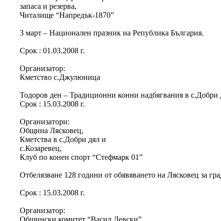
запаса и резерва,
Читалище “Напредък-1870”
3 март – Национален празник на Република България.
Срок : 01.03.2008 г.
Организатор:
Кметство с.Джулюница
Тодоров ден – Традиционни конни надбягвания в с.Добри дя
Срок : 15.03.2008 г.
Организатори:
Община Лясковец,
Кметства в с.Добри дял и
с.Козаревец,
Клуб по конен спорт “Стефмарк 01”
Отбелязване 128 години от обявяването на Лясковец за гра
Срок : 15.03.2008 г.
Организатор:
Общински комитет “Васил Левски”