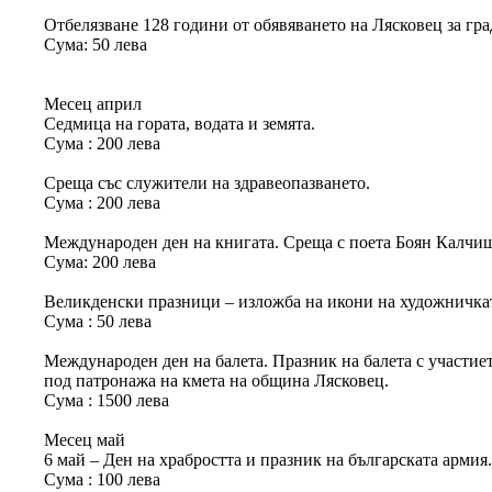
Отбелязване 128 години от обявяването на Лясковец за гра
Сума: 50 лева
Месец април
Седмица на гората, водата и земята.
Сума : 200 лева
Среща със служители на здравеопазването.
Сума : 200 лева
Международен ден на книгата. Среща с поета Боян Калчи
Сума: 200 лева
Великденски празници – изложба на икони на художничка
Сума : 50 лева
Международен ден на балета. Празник на балета с участиет
под патронажа на кмета на община Лясковец.
Сума : 1500 лева
Месец май
6 май – Ден на храбростта и празник на българската армия
Сума : 100 лева