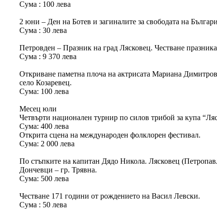
Сума : 100 лева
2 юни – Ден на Ботев и загиналите за свободата на Българ
Сума : 30 лева
Петровден – Празник на град Лясковец. Честване празника 
Сума : 9 370 лева
Откриване паметна плоча на актрисата Мариана Димитро
село Козаревец.
Сума: 100 лева
Месец юли
Четвърти национален турнир по силов трибой за купа “Ляс
Сума: 400 лева
Открита сцена на международен фолклорен фестивал.
Сума: 2 000 лева
По стъпките на капитан Дядо Никола. Лясковец (Петропавло
Дончевци – гр. Трявна.
Сума: 500 лева
Честване 171 години от рождението на Васил Левски.
Сума : 50 лева