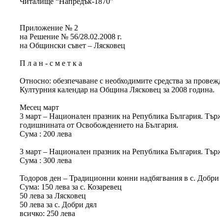
Читалище “Напредък-1870”
Приложение № 2
на Решение № 56/28.02.2008 г.
на Общински съвет – Лясковец
П л а н - с м е т к а
Относно: обезпечаване с необходимите средства за провеж
Културния календар на Община Лясковец за 2008 година.
Месец март
3 март – Национален празник на Република България. Тър
годишнината от Освобождението на България.
Сума : 200 лева
3 март – Национален празник на Република България. Тър
Сума : 300 лева
Тодоров ден – Традиционни конни надбягвания в с. Добри д
Сума: 150 лева за с. Козаревец
50 лева за Лясковец
50 лева за с. Добри дял
всичко: 250 лева