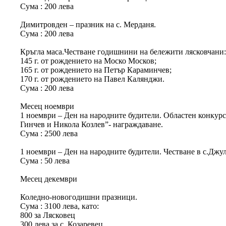
Сума : 200 лева
Димитровден – празник на с. Мерданя.
Сума : 200 лева
Кръгла маса.Честване годишнини на бележити лясковчани
145 г. от рождението на Моско Москов;
165 г. от рождението на Петър Караминчев;
170 г. от рождението на Павел Калянджи.
Сума : 200 лева
Месец ноември
1 ноември – Ден на народните будители. Областен конкурс
Гинчев и Никола Козлев”- награждаване.
Сума : 2500 лева
1 ноември – Ден на народните будители. Честване в с.Дж
Сума : 50 лева
Месец декември
Коледно-новогодишни празници.
Сума : 3100 лева, като:
800 за Лясковец
300 лева за с. Козаревец