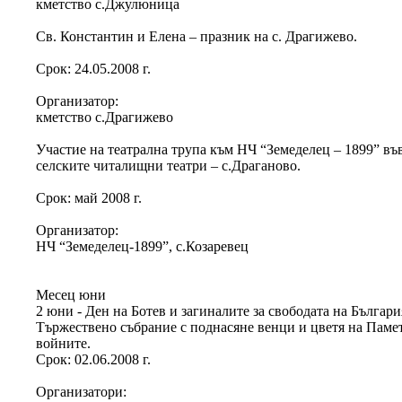
кметство с.Джулюница
Св. Константин и Елена – празник на с. Драгижево.
Срок: 24.05.2008 г.
Организатор:
кметство с.Драгижево
Участие на театрална трупа към НЧ “Земеделец – 1899” въ
селските читалищни театри – с.Драганово.
Срок: май 2008 г.
Организатор:
НЧ “Земеделец-1899”, с.Козаревец
Месец юни
2 юни - Ден на Ботев и загиналите за свободата на Българи
Тържествено събрание с поднасяне венци и цветя на Паме
войните.
Срок: 02.06.2008 г.
Организатори: