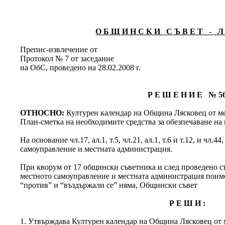
О Б Щ И Н С К И С Ъ В Е Т - Л 
Препис-извлечение от
Протокол № 7 от заседание
на ОбС, проведено на 28.02.2008 г.
Р Е Ш Е Н И Е № 5
ОТНОСНО:
Културен календар на Община Лясковец от ме
План-сметка на необходимите средства за обезпечаване на
На основание чл.17, ал.1, т.5, чл.21, ал.1, т.6 и т.12, и чл.44
самоуправление и местната администрация.
При кворум от 17 общински съветника и след проведено съг
местното самоуправление и местната администрация поименн
“против” и “въздържали се” няма, Общински съвет
Р Е Ш И :
1. Утвърждава Културен календар на Община Лясковец от м