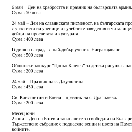
6 май – Ден на храбростта и празник на българската армия
Сума : 50 лева
24 май – Ден на славянската писменост, на българската пр
с участието на ученици от учебните заведения и читалище
дейци на просветата и културата.
Сума : 400 лева
Годишна награда за най-добър ученик. Награждаване.
Сума : 500 лева
Общински конкурс “Цоньо Калчев” за детска рисунка - на
Сума : 200 лева
24 май – Празник на с. Джулюница.
Сума : 450 лева
Св. Константин и Елена – празник на с. Драгижево.
Сума : 200 лева
Месец юни
2 юни – Ден на Ботев и загиналите за свободата на Българи
Тържествено събрание с поднасяне венци и цветя на Паме
войните.