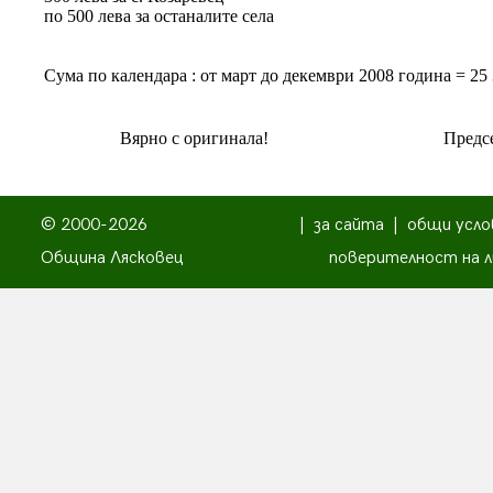
по 500 лева за останалите села
Сума по календара : от март до декември 2008 година = 25 
Вярно с оригинала!
Предсе
© 2000-2026
|
за сайта
|
общи усло
Община Лясковец
поверителност на л