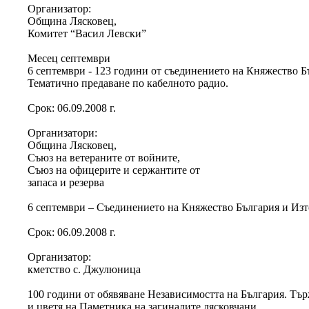
Организатор:
Община Лясковец,
Комитет “Васил Левски”
Месец септември
6 септември - 123 години от съединението на Княжество Б
Тематично предаване по кабелното радио.
Срок: 06.09.2008 г.
Организатори:
Община Лясковец,
Съюз на ветераните от войните,
Съюз на офицерите и сержантите от
запаса и резерва
6 септември – Съединението на Княжество България и Изт
Срок: 06.09.2008 г.
Организатор:
кметство с. Джулюница
100 години от обявяване Независимостта на България. Тъ
и цветя на Паметника на загиналите лясковчани.