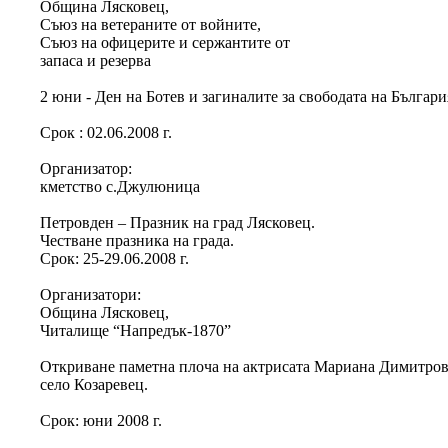
Община Лясковец,
Съюз на ветераните от войните,
Съюз на офицерите и сержантите от
запаса и резерва
2 юни - Ден на Ботев и загиналите за свободата на Българи
Срок : 02.06.2008 г.
Организатор:
кметство с.Джулюница
Петровден – Празник на град Лясковец.
Честване празника на града.
Срок: 25-29.06.2008 г.
Организатори:
Община Лясковец,
Читалище “Напредък-1870”
Откриване паметна плоча на актрисата Мариана Димитро
село Козаревец.
Срок: юни 2008 г.